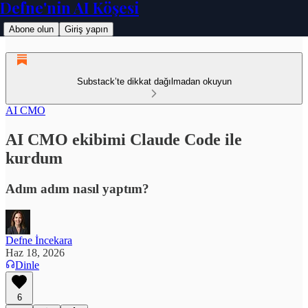
Defne'nin AI Köşesi
Abone olun
Giriş yapın
Substack’te dikkat dağılmadan okuyun
AI CMO
AI CMO ekibimi Claude Code ile
kurdum
Adım adım nasıl yaptım?
Defne İncekara
Haz 18, 2026
Dinle
6