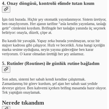
4. Onay döngüsü, kontrolü elimde tutan kısım
İşin özü burada. Hiçbir şey otomatik yayınlanmıyor. Sistem üretiyor,
ben onaylıyorum. Her ajanın tarifine “asla kendin yayınlama, taslağı
getir” cümlesini koydum. Brifingde her taslağın yanında üç seçenek
beliriyor: onayla, düzelt, çöpe at.
Bu kasıtlı bir yavaşlık. Yapay zeka burada yorulmayan, ucuz bir
stajyer kadrosu gibi çalışıyor. Hızlı ve becerikli. Ama hangi içeriğin
marka sesime uyduğuna, neyin yayına gideceğine ben karar
veriyorum. O karar olmadan ürettiği her şey anlamsız.
5. Rutinler (Routines) ile günlük rutine bağladım
Son adım, sistemi her sabah kendi kendine çalıştırmak.
Zamanlanmış bir görev kurdum, şef ajan her sabah saat yedide
devreye giriyor. Ben kahvemi içerken brifing masamda hazır oluyor.
Tek yaptığım onaylamak.
Nerede tıkandım