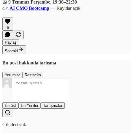
📅
9 Temmuz Perşembe, 19:30–22:30
👉
AI CMO Bootcamp
— Kayıtlar açık
6
Paylaş
Sonraki
Bu post hakkında tartışma
Yorumlar
Restacks
En üst
En Yeniler
Tartışmalar
Gönderi yok