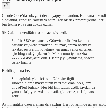
Claude Code’da subagent denen yapıyı kullandım. Her kanala kendi
alt-ajanını, kendi rol tarifini yazdım. Tek bir dev prompt yerine, her
biri tek işi iyi yapan dokuz uzman.
SEO ajanına verdiğim rol kabaca şöyleydi:
Sen bir SEO uzmanısın. Görevin: belirtilen konuda
haftalık keyword fırsatlarını bulmak, arama hacmi ve
rekabet seviyesini not etmek, en umut verici üç tanesi
için blog taslağı çıkarmak. Marka tonu için
marka-
dosyasını oku. Hiçbir şeyi yayınlama, sadece
sesi.md
taslak hazırla.
Reddit ajanına ise:
Sen topluluk yöneticisisin. Görevin: ilgili
subreddit’lerde markamızın yardımcı olabileceği taze
thread’leri bulmak. Her biri için satışçı değil, faydalı bir
yanıt taslağı yaz. Asla otomatik gönderme, taslağı bana
getir.
Aynı mantıkla diğer ajanları da yazdım. Her rol tarifinde üç şey sabit