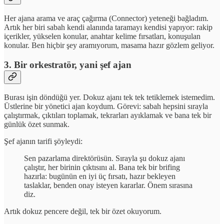
Her ajana arama ve araç çağırma (Connector) yeteneği bağladım.
Artık her biri sabah kendi alanında taramayı kendisi yapıyor: rakip
içerikler, yükselen konular, anahtar kelime fırsatları, konuşulan
konular. Ben hiçbir şey aramıyorum, masama hazır gözlem geliyor.
3. Bir orkestratör, yani şef ajan
Burası işin döndüğü yer. Dokuz ajanı tek tek tetiklemek istemedim.
Üstlerine bir yönetici ajan koydum. Görevi: sabah hepsini sırayla
çalıştırmak, çıktıları toplamak, tekrarları ayıklamak ve bana tek bir
günlük özet sunmak.
Şef ajanın tarifi şöyleydi:
Sen pazarlama direktörüsün. Sırayla şu dokuz ajanı
çalıştır, her birinin çıktısını al. Bana tek bir brifing
hazırla: bugünün en iyi üç fırsatı, hazır bekleyen
taslaklar, benden onay isteyen kararlar. Önem sırasına
diz.
Artık dokuz pencere değil, tek bir özet okuyorum.