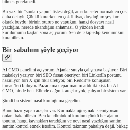
bilmek gerekmedi.
Bu yazı bir “şunları yapın” listesi değil, ama bu sefer normalden çok
daha detaylı. Çünkü kurarken en çok ihtiyaç duyduğum şey tam
olarak buydu: birinin oturup ne yaptığını, hangi dosyayı nasıl
yazdığını, nerede tıkandığını anlatması. O yüzden kendi
kurulumumu baştan sona açıyorum. Sen de takip edip kendininkini
kurabilirsin.
Bir sabahım şöyle geçiyor
AI CMO panelimi açıyorum. Ajanlar sırayla çalışmaya başlıyor. Biri
makaleyi yazıyor, biri SEO fırsatı öneriyor, biri LinkedIn postunu
hazırlıyor, biri X için fikir üretiyor, biri Reddit’te konuşulan
thread’leri buluyor. Pazarlama departmanım artık iki kişi: bir AI
CMO, bir de ben. Elimde dağınık araçlar yok, çalışan bir sistem var.
Şimdi bu sistemi nasıl kurduğuma geçelim.
Bunu hazır yapan araçlar var. Kurmakla uğraşmak istemiyorsan
onlara bakabilirsin. Ben kendiminkini kurdum çünkü her ajanın
tonunu, hangi kaynakları taradığını ve neyi nasıl yazdığını santim
santim kontrol etmek istedim. Kontrol takıntım pahalıya değil, birkaç