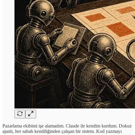
Pazarlama ekibimi işe alamadım. Claude ile kendim kurdum. Dokuz
ajanlı, her sabah kendiliğinden çalışan bir sistem. Kod yazmayı