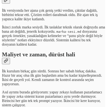
İlk versiyonda her ajana çok geniş yetki verdim, çıktılar dağıldı,
birbirini tekrar etti. Çözüm rolleri daraltmak oldu. Bir ajan tek iş
yapınca kalite ikiye katlandı.
İkinci zorluk marka sesiydi. İlk taslaklar teknik olarak doğruydu ama
bana ait değildi, jenerik kokuyordu.
dosyasına
marka-sesi.md
gerçek örnekler, yasakladığım kelimeler ve “şunu şöyle değil böyle
söylerim” notları ekleyince düzeldi. Sistemin kalitesi bu tek
dosyanın kalitesi kadar.
Maliyet ve zaman, dürüst hali
İlk kurulum birkaç gün sürdü. Sonrası her sabah birkaç dakika.
Hazır bir araç olsa ilk gün başlardım ama bu kadar kişiselleşmezdi.
İkisi de geçerli yol. Kendi zamanın ile kontrol arasında seçim
yapıyorsun.
Asıl ayrımı burada görüyorum: yapay zekayı kullanan pazarlamacı
ile yapay zeka sistemi kuran pazarlamacı aynı yerde durmuyor.
Birincisi her gün tek tek prompt yazıyor. İkincisi bir kere kuruyor,
sistem çalışıyor.