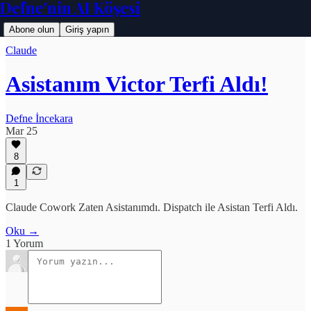
Defne'nin AI Köşesi
Abone olun
Giriş yapın
Claude
Asistanım Victor Terfi Aldı!
Defne İncekara
Mar 25
8
1
Claude Cowork Zaten Asistanımdı. Dispatch ile Asistan Terfi Aldı.
Oku →
1 Yorum