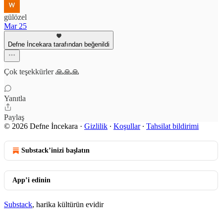
gülözel
Mar 25
Defne İncekara tarafından beğenildi
Çok teşekkürler 🙏🙏🙏
Yanıtla
Paylaş
© 2026 Defne İncekara
·
Gizlilik
∙
Koşullar
∙
Tahsilat bildirimi
Substack’inizi başlatın
App’i edinin
Substack
, harika kültürün evidir