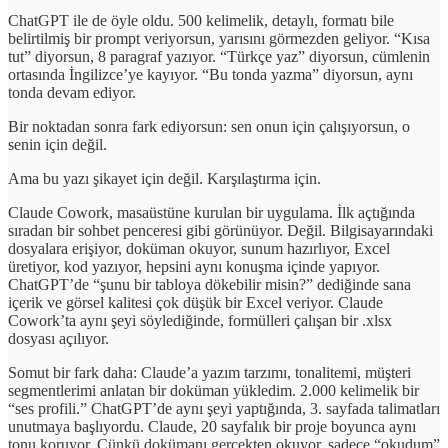
ChatGPT ile de öyle oldu. 500 kelimelik, detaylı, formatı bile
belirtilmiş bir prompt veriyorsun, yarısını görmezden geliyor. “Kısa
tut” diyorsun, 8 paragraf yazıyor. “Türkçe yaz” diyorsun, cümlenin
ortasında İngilizce’ye kayıyor. “Bu tonda yazma” diyorsun, aynı
tonda devam ediyor.
Bir noktadan sonra fark ediyorsun: sen onun için çalışıyorsun, o
senin için değil.
Ama bu yazı şikayet için değil. Karşılaştırma için.
Claude Cowork, masaüstüne kurulan bir uygulama. İlk açtığında
sıradan bir sohbet penceresi gibi görünüyor. Değil. Bilgisayarındaki
dosyalara erişiyor, doküman okuyor, sunum hazırlıyor, Excel
üretiyor, kod yazıyor, hepsini aynı konuşma içinde yapıyor.
ChatGPT’de “şunu bir tabloya dökebilir misin?” dediğinde sana
içerik ve görsel kalitesi çok düşük bir Excel veriyor. Claude
Cowork’ta aynı şeyi söylediğinde, formülleri çalışan bir .xlsx
dosyası açılıyor.
Somut bir fark daha: Claude’a yazım tarzımı, tonalitemi, müşteri
segmentlerimi anlatan bir doküman yükledim. 2.000 kelimelik bir
“ses profili.” ChatGPT’de aynı şeyi yaptığında, 3. sayfada talimatları
unutmaya başlıyordu. Claude, 20 sayfalık bir proje boyunca aynı
tonu koruyor. Çünkü dokümanı gerçekten okuyor, sadece “okudum”