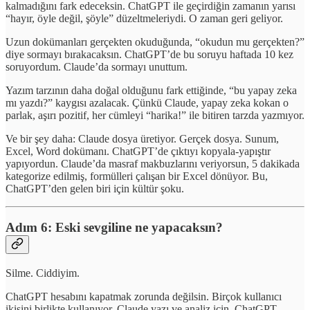
kalmadığını fark edeceksin. ChatGPT ile geçirdiğin zamanın yarısı
“hayır, öyle değil, şöyle” düzeltmeleriydi. O zaman geri geliyor.
Uzun dokümanları gerçekten okuduğunda, “okudun mu gerçekten?”
diye sormayı bırakacaksın. ChatGPT’de bu soruyu haftada 10 kez
soruyordum. Claude’da sormayı unuttum.
Yazım tarzının daha doğal olduğunu fark ettiğinde, “bu yapay zeka
mı yazdı?” kaygısı azalacak. Çünkü Claude, yapay zeka kokan o
parlak, aşırı pozitif, her cümleyi “harika!” ile bitiren tarzda yazmıyor.
Ve bir şey daha: Claude dosya üretiyor. Gerçek dosya. Sunum,
Excel, Word dokümanı. ChatGPT’de çıktıyı kopyala-yapıştır
yapıyordun. Claude’da masraf makbuzlarını veriyorsun, 5 dakikada
kategorize edilmiş, formülleri çalışan bir Excel dönüyor. Bu,
ChatGPT’den gelen biri için kültür şoku.
Adım 6: Eski sevgiline ne yapacaksın?
Silme. Ciddiyim.
ChatGPT hesabını kapatmak zorunda değilsin. Birçok kullanıcı
ikisini birlikte kullanıyor. Claude yazı ve analiz için. ChatGPT