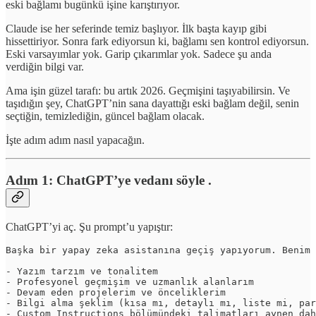
eski bağlamı bugünkü işine karıştırıyor.
Claude ise her seferinde temiz başlıyor. İlk başta kayıp gibi
hissettiriyor. Sonra fark ediyorsun ki, bağlamı sen kontrol ediyorsun.
Eski varsayımlar yok. Garip çıkarımlar yok. Sadece şu anda
verdiğin bilgi var.
Ama işin güzel tarafı: bu artık 2026. Geçmişini taşıyabilirsin. Ve
taşıdığın şey, ChatGPT’nin sana dayattığı eski bağlam değil, senin
seçtiğin, temizlediğin, güncel bağlam olacak.
İşte adım adım nasıl yapacağın.
Adım 1: ChatGPT’ye vedanı söyle .
ChatGPT’yi aç. Şu prompt’u yapıştır:
Başka bir yapay zeka asistanına geçiş yapıyorum. Benim 
- Yazım tarzım ve tonalitem

- Profesyonel geçmişim ve uzmanlık alanlarım

- Devam eden projelerim ve önceliklerim

- Bilgi alma şeklim (kısa mı, detaylı mı, liste mi, par
- Custom Instructions bölümündeki talimatları aynen dah