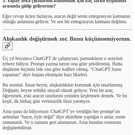
3. Yapay zeka çıktılarımı kullanmak için kaç farklı uygulama
arasında gidip geliyorum?
Eğer cevap üçten fazlaysa, aracın değil senin entegrasyon katmanın
olduğu anlamına geliyor. Ve sen bir entegrasyon katmanı değilsin.
Alışkanlık değiştirmek zor. Bunu küçümsemiyorum.
Üç yıl boyunca ChatGPT ile çalıştıysan, parmakların o arayüzü
ezbere biliyor. Prompt yazma tarzın ona göre şekillenmiş. Hatta
düşünme biçimin bile ona göre kalibre olmuş. “ChatGPT bunu
yapamaz” diye baştan elemişsin bazı fikirleri.
Bu normal. İnsan beyni, alışkanlıkları korumak için tasarlanmış.
Değişim, beyne tehlike sinyali olarak geliyor. Yeni bir araç
öğrenmek, eski aracın sınırlarını yeniden keşfetmek demek. Ve bu
keşif, ilk birkaç gün verimsizlik hissi yaratıyor.
Ama şunu da biliyorsun: ChatGPT’ye verdiğin her prompt’un
ardından “hayır, öyle değil” diye düzeltme yaptığın o anlar, senin
zamanındı. Ve o zamanı geri alamazsın. Ama bundan sonrasını
değiştirebilirsin.