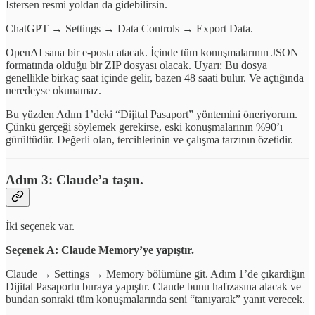
İstersen resmi yoldan da gidebilirsin.
ChatGPT → Settings → Data Controls → Export Data.
OpenAI sana bir e-posta atacak. İçinde tüm konuşmalarının JSON
formatında olduğu bir ZIP dosyası olacak. Uyarı: Bu dosya
genellikle birkaç saat içinde gelir, bazen 48 saati bulur. Ve açtığında
neredeyse okunamaz.
Bu yüzden Adım 1’deki “Dijital Pasaport” yöntemini öneriyorum.
Çünkü gerçeği söylemek gerekirse, eski konuşmalarının %90’ı
gürültüdür. Değerli olan, tercihlerinin ve çalışma tarzının özetidir.
Adım 3: Claude’a taşın.
İki seçenek var.
Seçenek A: Claude Memory’ye yapıştır.
Claude → Settings → Memory bölümüne git. Adım 1’de çıkardığın
Dijital Pasaportu buraya yapıştır. Claude bunu hafızasına alacak ve
bundan sonraki tüm konuşmalarında seni “tanıyarak” yanıt verecek.