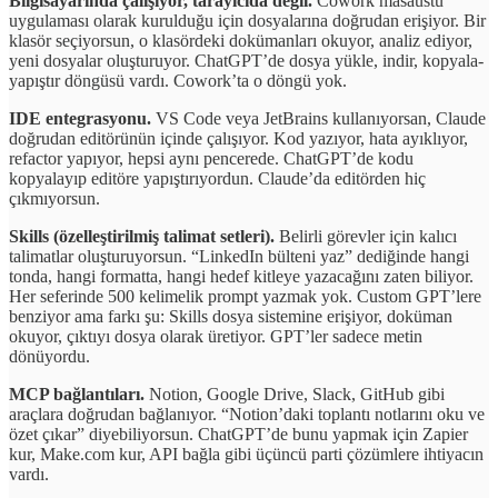
Bilgisayarında çalışıyor, tarayıcıda değil.
Cowork masaüstü
uygulaması olarak kurulduğu için dosyalarına doğrudan erişiyor. Bir
klasör seçiyorsun, o klasördeki dokümanları okuyor, analiz ediyor,
yeni dosyalar oluşturuyor. ChatGPT’de dosya yükle, indir, kopyala-
yapıştır döngüsü vardı. Cowork’ta o döngü yok.
IDE entegrasyonu.
VS Code veya JetBrains kullanıyorsan, Claude
doğrudan editörünün içinde çalışıyor. Kod yazıyor, hata ayıklıyor,
refactor yapıyor, hepsi aynı pencerede. ChatGPT’de kodu
kopyalayıp editöre yapıştırıyordun. Claude’da editörden hiç
çıkmıyorsun.
Skills (özelleştirilmiş talimat setleri).
Belirli görevler için kalıcı
talimatlar oluşturuyorsun. “LinkedIn bülteni yaz” dediğinde hangi
tonda, hangi formatta, hangi hedef kitleye yazacağını zaten biliyor.
Her seferinde 500 kelimelik prompt yazmak yok. Custom GPT’lere
benziyor ama farkı şu: Skills dosya sistemine erişiyor, doküman
okuyor, çıktıyı dosya olarak üretiyor. GPT’ler sadece metin
dönüyordu.
MCP bağlantıları.
Notion, Google Drive, Slack, GitHub gibi
araçlara doğrudan bağlanıyor. “Notion’daki toplantı notlarını oku ve
özet çıkar” diyebiliyorsun. ChatGPT’de bunu yapmak için Zapier
kur, Make.com kur, API bağla gibi üçüncü parti çözümlere ihtiyacın
vardı.