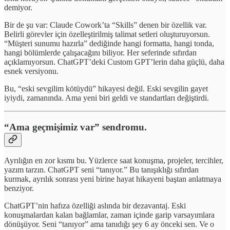
demiyor.
Bir de şu var: Claude Cowork’ta “Skills” denen bir özellik var.
Belirli görevler için özelleştirilmiş talimat setleri oluşturuyorsun.
“Müşteri sunumu hazırla” dediğinde hangi formatta, hangi tonda,
hangi bölümlerde çalışacağını biliyor. Her seferinde sıfırdan
açıklamıyorsun. ChatGPT’deki Custom GPT’lerin daha güçlü, daha
esnek versiyonu.
Bu, “eski sevgilim kötüydü” hikayesi değil. Eski sevgilin gayet
iyiydi, zamanında. Ama yeni biri geldi ve standartları değiştirdi.
“Ama geçmişimiz var” sendromu.
Ayrılığın en zor kısmı bu. Yüzlerce saat konuşma, projeler, tercihler,
yazım tarzın. ChatGPT seni “tanıyor.” Bu tanışıklığı sıfırdan
kurmak, ayrılık sonrası yeni birine hayat hikayeni baştan anlatmaya
benziyor.
ChatGPT’nin hafıza özelliği aslında bir dezavantaj. Eski
konuşmalardan kalan bağlamlar, zaman içinde garip varsayımlara
dönüşüyor. Seni “tanıyor” ama tanıdığı şey 6 ay önceki sen. Ve o