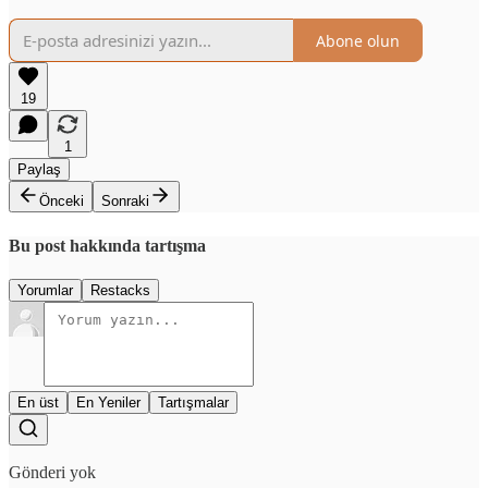
Abone olun
19
1
Paylaş
Önceki
Sonraki
Bu post hakkında tartışma
Yorumlar
Restacks
En üst
En Yeniler
Tartışmalar
Gönderi yok