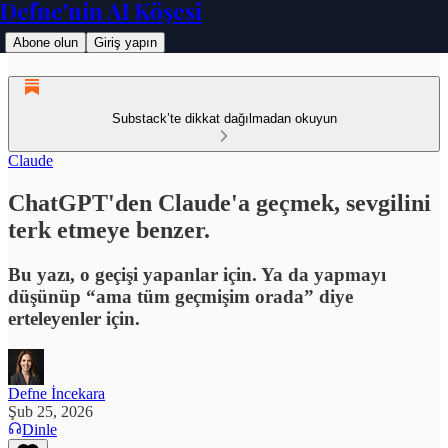
Defne'nin AI Köşesi
Abone olun
Giriş yapın
Substack’te dikkat dağılmadan okuyun
Claude
ChatGPT'den Claude'a geçmek, sevgilini
terk etmeye benzer.
Bu yazı, o geçişi yapanlar için. Ya da yapmayı
düşünüp “ama tüm geçmişim orada” diye
erteleyenler için.
Defne İncekara
Şub 25, 2026
Dinle