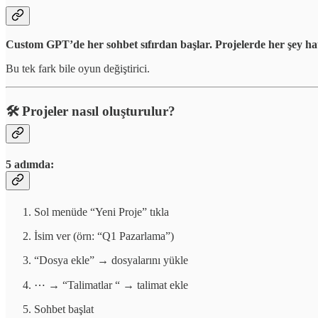
Custom GPT’de her sohbet sıfırdan başlar.
Projelerde her şey hat
Bu tek fark bile oyun değiştirici.
🛠️ Projeler nasıl oluşturulur?
5 adımda:
Sol menüde “Yeni Proje” tıkla
İsim ver (örn: “Q1 Pazarlama”)
“Dosya ekle” → dosyalarını yükle
⋯ → “Talimatlar “ → talimat ekle
Sohbet başlat