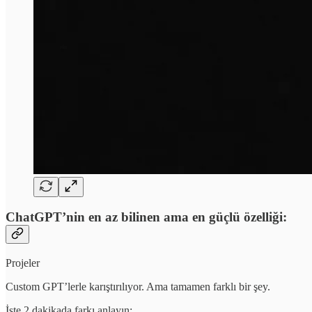
ChatGPT’nin en az bilinen ama en güçlü özelliği:
Projeler
Custom GPT’lerle karıştırılıyor. Ama tamamen farklı bir şey.
İşte 2 dakikada farkı anlayın: