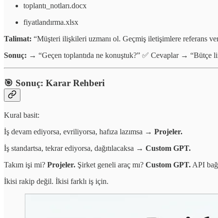
toplantı_notları.docx
fiyatlandırma.xlsx
Talimat:
“Müşteri ilişkileri uzmanı ol. Geçmiş iletişimlere referans ver
Sonuç:
→ “Geçen toplantıda ne konuştuk?” ✅ Cevaplar → “Bütçe li
🎯 Sonuç: Karar Rehberi
Kural basit:
İş devam ediyorsa, evriliyorsa, hafıza lazımsa →
Projeler.
İş standartsa, tekrar ediyorsa, dağıtılacaksa →
Custom GPT.
Takım işi mi?
Projeler.
Şirket geneli araç mı?
Custom GPT.
API bağl
İkisi rakip değil. İkisi farklı iş için.