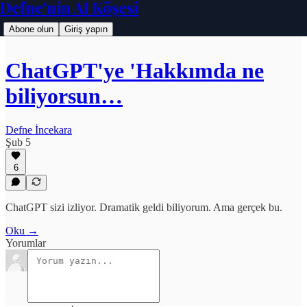
Defne'nin AI Köşesi
Abone olun
Giriş yapın
ChatGPT'ye 'Hakkımda ne
biliyorsun…
Defne İncekara
Şub 5
6
ChatGPT sizi izliyor. Dramatik geldi biliyorum. Ama gerçek bu.
Oku →
Yorumlar