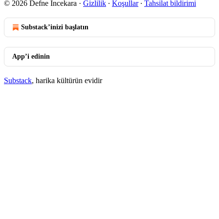
© 2026 Defne İncekara
·
Gizlilik
∙
Koşullar
∙
Tahsilat bildirimi
Substack’inizi başlatın
App’i edinin
Substack
, harika kültürün evidir