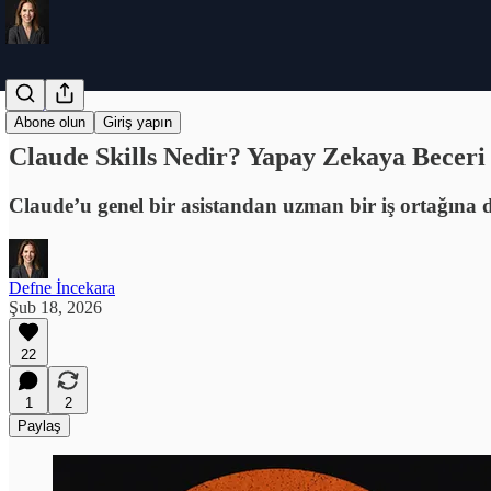
Claude
Abone olun
Giriş yapın
Claude Skills Nedir? Yapay Zekaya Becer
Claude’u genel bir asistandan uzman bir iş ortağına 
Defne İncekara
Şub 18, 2026
22
1
2
Paylaş