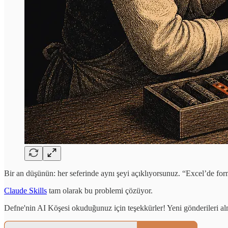
Bir an düşünün: her seferinde aynı şeyi açıklıyorsunuz. “Excel’de form
Claude Skills
tam olarak bu problemi çözüyor.
Defne'nin AI Köşesi okuduğunuz için teşekkürler! Yeni gönderileri al