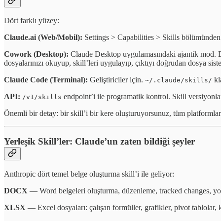
Dört farklı yüzey:
Claude.ai (Web/Mobil):
Settings > Capabilities > Skills bölümünden yer
Cowork (Desktop):
Claude Desktop uygulamasındaki ajantik mod. Dos
dosyalarınızı okuyup, skill’leri uygulayıp, çıktıyı doğrudan dosya sis
Claude Code (Terminal):
Geliştiriciler için.
kl
~/.claude/skills/
API:
endpoint’i ile programatik kontrol. Skill versiyon
/v1/skills
Önemli bir detay: bir skill’i bir kere oluşturuyorsunuz, tüm platformla
Yerleşik Skill’ler: Claude’un zaten bildiği şeyler
Anthropic dört temel belge oluşturma skill’i ile geliyor:
DOCX
— Word belgeleri oluşturma, düzenleme, tracked changes, yor
XLSX
— Excel dosyaları: çalışan formüller, grafikler, pivot tablolar