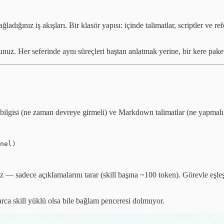
adığınız iş akışları. Bir klasör yapısı: içinde talimatlar, scriptler ve re
unuz. Her seferinde aynı süreçleri baştan anlatmak yerine, bir kere pa
lgisi (ne zaman devreye girmeli) ve Markdown talimatlar (ne yapmalı
nel)

mez — sadece açıklamalarını tarar (skill başına ~100 token). Görevle eşle
rca skill yüklü olsa bile bağlam penceresi dolmuyor.