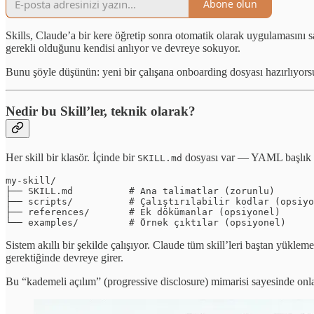
Abone olun
Skills, Claude’a bir kere öğretip sonra otomatik olarak uygulamasını sağl
gerekli olduğunu kendisi anlıyor ve devreye sokuyor.
Bunu şöyle düşünün: yeni bir çalışana onboarding dosyası hazırlıyors
Nedir bu Skill’ler, teknik olarak?
Her skill bir klasör. İçinde bir
dosyası var — YAML başlık bi
SKILL.md
my-skill/

├── SKILL.md          # Ana talimatlar (zorunlu)

├── scripts/          # Çalıştırılabilir kodlar (opsiyo
├── references/       # Ek dökümanlar (opsiyonel)

└── examples/         # Örnek çıktılar (opsiyonel)
Sistem akıllı bir şekilde çalışıyor. Claude tüm skill’leri baştan yükle
gerektiğinde devreye girer.
Bu “kademeli açılım” (progressive disclosure) mimarisi sayesinde onla