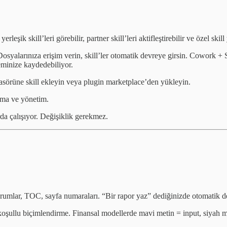
leşik skill’leri görebilir, partner skill’leri aktifleştirebilir ve özel ski
yalarınıza erişim verin, skill’ler otomatik devreye girsin. Cowork + 
teminize kaydedebiliyor.
asörüne skill ekleyin veya plugin marketplace’den yükleyin.
lama ve yönetim.
rda çalışıyor. Değişiklik gerekmez.
umlar, TOC, sayfa numaraları. “Bir rapor yaz” dediğinizde otomatik de
, koşullu biçimlendirme. Finansal modellerde mavi metin = input, siyah m