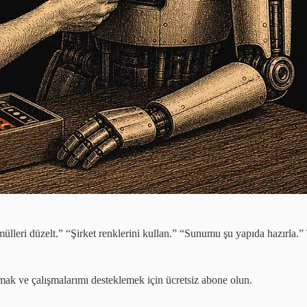
ülleri düzelt.” “Şirket renklerini kullan.” “Sunumu şu yapıda hazırla.” 
mak ve çalışmalarımı desteklemek için ücretsiz abone olun.