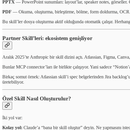
PPTX
— PowerPoint sunumları: layout’lar, speaker notes, görseller. G
PDF
— Okuma, oluşturma, birleştirme, bölme, form doldurma, OCR
Bu skill’ler dosya oluşturma aktif olduğunda otomatik çalışır. Herhan
Partner Skill’leri: ekosistem genişliyor
Aralık 2025’te Anthropic bir skill dizini açtı. Atlassian, Figma, Canva
Bunlar MCP connector’ları ile birlikte çalışıyor. Yani sadece “Notion’
Birkaç somut örnek: Atlassian skill’i spec belgelerinden Jira backlog’u
üretebiliyor.
Özel Skill Nasıl Oluşturulur?
İki yol var:
Kolay yol:
Claude’a “bana bir skill oluştur” deyin. Ne yapmasını isted