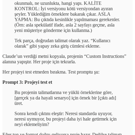
okunmalı, ne uzunlukta, hangi yapı. KALİTE
KONTROL: İyi versiyonu kötü versiyondan ayıran
şeyler. Yüklediğim örneklere bakarak çıkar. ASLA
YAPMA: Bu çıktıda kesinlikle yapılmaması gerekenler.
(Örn: asla spekülatif ifade, asla 2 sayfayı geçme, asla
yeni müşteriye gönderme için kullanma.)
Tek parça, doğrudan talimat olarak yaz. “Kullanıcı
olarak” gibi yapay zeka giriş cümlesi ekleme.
Claude’un verdiği metni kopyala, projenin “Custom Instructions”
alanına yapıştır. Her proje için tekrarla.
Her projeyi test etmeden bırakma. Test promptu şu:
Prompt 3: Projeyi test et
Bu projenin talimatlarına ve yüklü örneklerine göre,
[gerçek ya da hayali senaryo] için örnek bir [çıktı adı]
üret.
Sonra kendi çıktını eleştir: Neresi standarda uyuyor,
neresi uymuyor, bu projeyi daha iyi hale getirmek için
neyi eklemeliyim?
Eğer ton ve format doğru geliyorsa proje hazır. Değilse talimatı