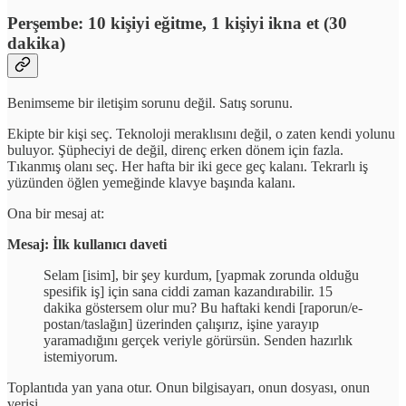
Perşembe: 10 kişiyi eğitme, 1 kişiyi ikna et (30
dakika)
Benimseme bir iletişim sorunu değil. Satış sorunu.
Ekipte bir kişi seç. Teknoloji meraklısını değil, o zaten kendi yolunu
buluyor. Şüpheciyi de değil, direnç erken dönem için fazla.
Tıkanmış olanı seç. Her hafta bir iki gece geç kalanı. Tekrarlı iş
yüzünden öğlen yemeğinde klavye başında kalanı.
Ona bir mesaj at:
Mesaj: İlk kullanıcı daveti
Selam [isim], bir şey kurdum, [yapmak zorunda olduğu
spesifik iş] için sana ciddi zaman kazandırabilir. 15
dakika göstersem olur mu? Bu haftaki kendi [raporun/e-
postan/taslağın] üzerinden çalışırız, işine yarayıp
yaramadığını gerçek veriyle görürsün. Senden hazırlık
istemiyorum.
Toplantıda yan yana otur. Onun bilgisayarı, onun dosyası, onun
verisi.