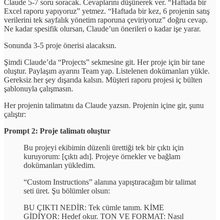
Claude 5-7 soru soracak. Cevaplarını düşünerek ver. “Haftada bir
Excel raporu yapıyoruz” yetmez. “Haftada bir kez, 6 projenin satış
verilerini tek sayfalık yönetim raporuna çeviriyoruz” doğru cevap.
Ne kadar spesifik olursan, Claude’un önerileri o kadar işe yarar.
Sonunda 3-5 proje önerisi alacaksın.
Şimdi Claude’da “Projects” sekmesine git. Her proje için bir tane
oluştur. Paylaşım ayarını Team yap. Listelenen dokümanları yükle.
Gereksiz her şey dışarıda kalsın. Müşteri raporu projesi iç bülten
şablonuyla çalışmasın.
Her projenin talimatını da Claude yazsın. Projenin içine gir, şunu
çalıştır:
Prompt 2: Proje talimatı oluştur
Bu projeyi ekibimin düzenli ürettiği tek bir çıktı için
kuruyorum: [çıktı adı]. Projeye örnekler ve bağlam
dokümanları yükledim.
“Custom Instructions” alanına yapıştıracağım bir talimat
seti üret. Şu bölümler olsun:
BU ÇIKTI NEDİR: Tek cümle tanım. KİME
GİDİYOR: Hedef okur. TON VE FORMAT: Nasıl