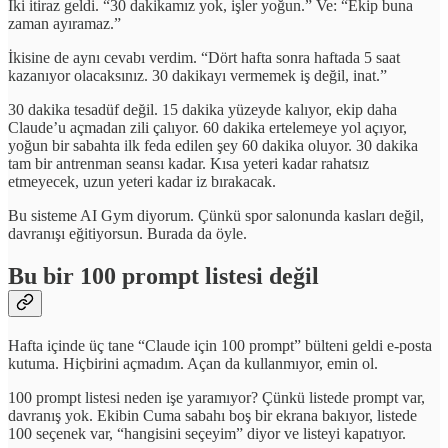
İki itiraz geldi. “30 dakikamız yok, işler yoğun.” Ve: “Ekip buna
zaman ayıramaz.”
İkisine de aynı cevabı verdim. “Dört hafta sonra haftada 5 saat
kazanıyor olacaksınız. 30 dakikayı vermemek iş değil, inat.”
30 dakika tesadüf değil. 15 dakika yüzeyde kalıyor, ekip daha
Claude’u açmadan zili çalıyor. 60 dakika ertelemeye yol açıyor,
yoğun bir sabahta ilk feda edilen şey 60 dakika oluyor. 30 dakika
tam bir antrenman seansı kadar. Kısa yeteri kadar rahatsız
etmeyecek, uzun yeteri kadar iz bırakacak.
Bu sisteme AI Gym diyorum. Çünkü spor salonunda kasları değil,
davranışı eğitiyorsun. Burada da öyle.
Bu bir 100 prompt listesi değil
Hafta içinde üç tane “Claude için 100 prompt” bülteni geldi e-posta
kutuma. Hiçbirini açmadım. Açan da kullanmıyor, emin ol.
100 prompt listesi neden işe yaramıyor? Çünkü listede prompt var,
davranış yok. Ekibin Cuma sabahı boş bir ekrana bakıyor, listede
100 seçenek var, “hangisini seçeyim” diyor ve listeyi kapatıyor.