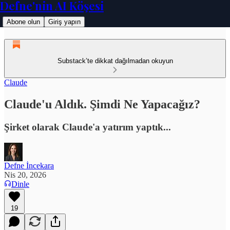
Defne'nin AI Köşesi
Abone olun
Giriş yapın
Substack’te dikkat dağılmadan okuyun
Claude
Claude'u Aldık. Şimdi Ne Yapacağız?
Şirket olarak Claude'a yatırım yaptık...
Defne İncekara
Nis 20, 2026
Dinle
19