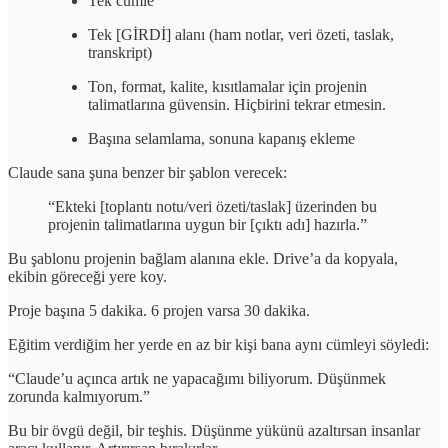
Tek cümle
Tek [GİRDİ] alanı (ham notlar, veri özeti, taslak,
transkript)
Ton, format, kalite, kısıtlamalar için projenin
talimatlarına güvensin. Hiçbirini tekrar etmesin.
Başına selamlama, sonuna kapanış ekleme
Claude sana şuna benzer bir şablon verecek:
“Ekteki [toplantı notu/veri özeti/taslak] üzerinden bu
projenin talimatlarına uygun bir [çıktı adı] hazırla.”
Bu şablonu projenin bağlam alanına ekle. Drive’a da kopyala,
ekibin göreceği yere koy.
Proje başına 5 dakika. 6 projen varsa 30 dakika.
Eğitim verdiğim her yerde en az bir kişi bana aynı cümleyi söyledi:
“Claude’u açınca artık ne yapacağımı biliyorum. Düşünmek
zorunda kalmıyorum.”
Bu bir övgü değil, bir teşhis. Düşünme yükünü azaltırsan insanlar