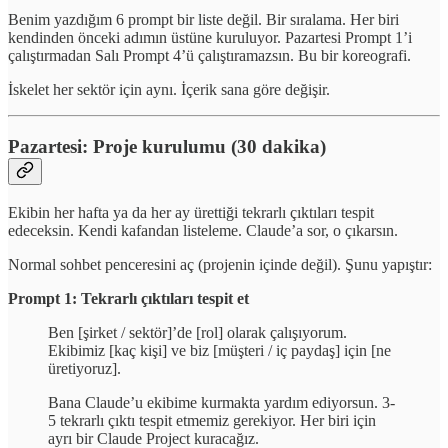
Benim yazdığım 6 prompt bir liste değil. Bir sıralama. Her biri
kendinden önceki adımın üstüne kuruluyor. Pazartesi Prompt 1’i
çalıştırmadan Salı Prompt 4’ü çalıştıramazsın. Bu bir koreografi.
İskelet her sektör için aynı. İçerik sana göre değişir.
Pazartesi: Proje kurulumu (30 dakika)
Ekibin her hafta ya da her ay ürettiği tekrarlı çıktıları tespit
edeceksin. Kendi kafandan listeleme. Claude’a sor, o çıkarsın.
Normal sohbet penceresini aç (projenin içinde değil). Şunu yapıştır:
Prompt 1: Tekrarlı çıktıları tespit et
Ben [şirket / sektör]’de [rol] olarak çalışıyorum.
Ekibimiz [kaç kişi] ve biz [müşteri / iç paydaş] için [ne
üretiyoruz].
Bana Claude’u ekibime kurmakta yardım ediyorsun. 3-
5 tekrarlı çıktı tespit etmemiz gerekiyor. Her biri için
ayrı bir Claude Project kuracağız.