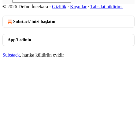
© 2026 Defne İncekara
·
Gizlilik
∙
Koşullar
∙
Tahsilat bildirimi
Substack’inizi başlatın
App’i edinin
Substack
, harika kültürün evidir