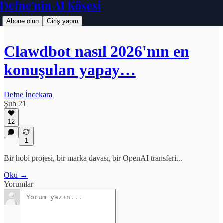
Defne'nin AI Köşesi
Abone olun
Giriş yapın
Clawdbot nasıl 2026'nın en
konuşulan yapay…
Defne İncekara
Şub 21
12
1
Bir hobi projesi, bir marka davası, bir OpenAI transferi...
Oku →
Yorumlar