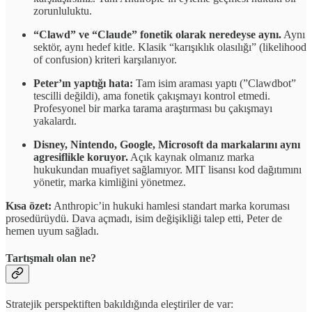
zorunluluktu.
“Clawd” ve “Claude” fonetik olarak neredeyse aynı.
Aynı
sektör, aynı hedef kitle. Klasik “karışıklık olasılığı” (likelihood
of confusion) kriteri karşılanıyor.
Peter’ın yaptığı hata:
Tam isim araması yaptı (”Clawdbot”
tescilli değildi), ama fonetik çakışmayı kontrol etmedi.
Profesyonel bir marka tarama araştırması bu çakışmayı
yakalardı.
Disney, Nintendo, Google, Microsoft da markalarını aynı
agresiflikle koruyor.
Açık kaynak olmanız marka
hukukundan muafiyet sağlamıyor. MIT lisansı kod dağıtımını
yönetir, marka kimliğini yönetmez.
Kısa özet:
Anthropic’in hukuki hamlesi standart marka koruması
prosedürüydü. Dava açmadı, isim değişikliği talep etti, Peter de
hemen uyum sağladı.
Tartışmalı olan ne?
Stratejik perspektiften bakıldığında eleştiriler de var: