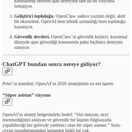
kanıtlanmış otonom ajan deneyimi tam da bu vizyonla
örtüşüyor.
Geliştirici topluluğu.
OpenClaw sadece yazılım değil, aktif
bir ekosistem. OpenAI hem teknik uzmanlığı hem topluluğu
kazanıyor.
Güvenlik dersleri.
OpenClaw’ın güvenlik krizleri, kurumsal
düzeyde ajan güvenliği konusunda paha biçilmez deneyim
sunuyor.
ChatGPT bundan sonra nereye gidiyor?
Peter’ın transferi, OpenAI’ın 2026 stratejisinin en net işareti.
“Süper asistan” vizyonu
OpenAI’ın strateji belgesindeki hedef: “Sizi tanıyan, neyi
önemsediğinizi anlayan ve güvenilir bir kişinin bilgisayarla
yapabileceği her görevde yardımcı olan bir süper asistan.” Soru-
cevap paradigmasından tamamen farklı bir çağ.