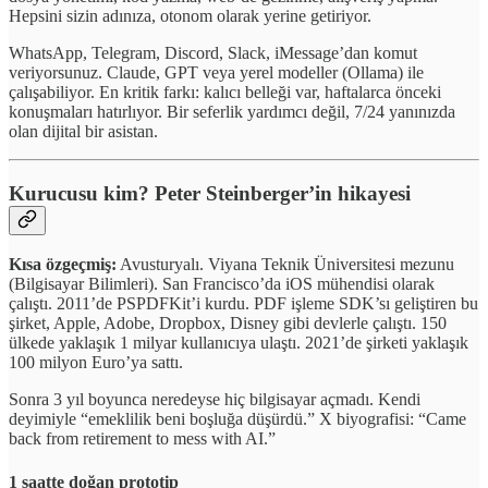
Hepsini sizin adınıza, otonom olarak yerine getiriyor.
WhatsApp, Telegram, Discord, Slack, iMessage’dan komut
veriyorsunuz. Claude, GPT veya yerel modeller (Ollama) ile
çalışabiliyor. En kritik farkı: kalıcı belleği var, haftalarca önceki
konuşmaları hatırlıyor. Bir seferlik yardımcı değil, 7/24 yanınızda
olan dijital bir asistan.
Kurucusu kim? Peter Steinberger’in hikayesi
Kısa özgeçmiş:
Avusturyalı. Viyana Teknik Üniversitesi mezunu
(Bilgisayar Bilimleri). San Francisco’da iOS mühendisi olarak
çalıştı. 2011’de PSPDFKit’i kurdu. PDF işleme SDK’sı geliştiren bu
şirket, Apple, Adobe, Dropbox, Disney gibi devlerle çalıştı. 150
ülkede yaklaşık 1 milyar kullanıcıya ulaştı. 2021’de şirketi yaklaşık
100 milyon Euro’ya sattı.
Sonra 3 yıl boyunca neredeyse hiç bilgisayar açmadı. Kendi
deyimiyle “emeklilik beni boşluğa düşürdü.” X biyografisi: “Came
back from retirement to mess with AI.”
1 saatte doğan prototip