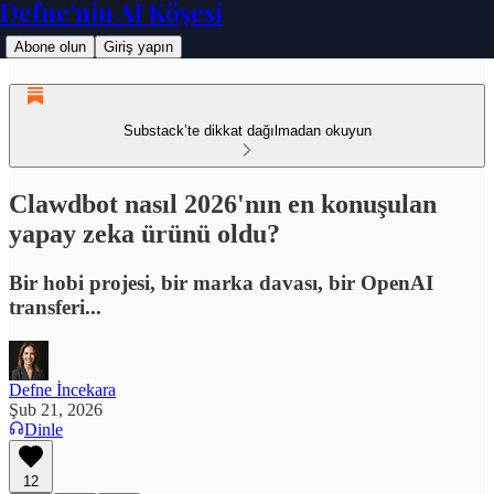
Defne'nin AI Köşesi
Abone olun
Giriş yapın
Substack’te dikkat dağılmadan okuyun
Clawdbot nasıl 2026'nın en konuşulan
yapay zeka ürünü oldu?
Bir hobi projesi, bir marka davası, bir OpenAI
transferi...
Defne İncekara
Şub 21, 2026
Dinle
12