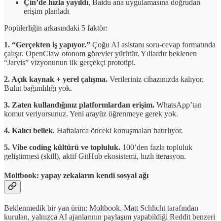
Çin’de hızla yayıldı
, Baidu ana uygulamasına doğrudan
erişim planladı
Popülerliğin arkasındaki 5 faktör:
1. “Gerçekten iş yapıyor.”
Çoğu AI asistanı soru-cevap formatında
çalışır. OpenClaw otonom görevler yürütür. Yıllardır beklenen
“Jarvis” vizyonunun ilk gerçekçi prototipi.
2. Açık kaynak + yerel çalışma.
Verileriniz cihazınızda kalıyor.
Bulut bağımlılığı yok.
3. Zaten kullandığınız platformlardan erişim.
WhatsApp’tan
komut veriyorsunuz. Yeni arayüz öğrenmeye gerek yok.
4. Kalıcı bellek.
Haftalarca önceki konuşmaları hatırlıyor.
5. Vibe coding kültürü ve topluluk.
100’den fazla topluluk
geliştirmesi (skill), aktif GitHub ekosistemi, hızlı iterasyon.
Moltbook: yapay zekaların kendi sosyal ağı
Beklenmedik bir yan ürün: Moltbook. Matt Schlicht tarafından
kurulan, yalnızca AI ajanlarının paylaşım yapabildiği Reddit benzeri