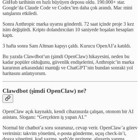
GitHub tarihinin en hızlı büyüyen deposu oldu. 190.000+ star.
Google’da Claude Code ve Codex’ten daha çok arandı. Mac mini
satışlarını etkiledi.
Sonra Anthropic marka uyarısı gönderdi. 72 saat içinde proje 3 kez
isim değiştirdi. Kripto dolandırıcıları 10 saniyede boşalan hesapları
kaptı.
3 hafta sonra Sam Altman kapıyı çaldı. Kurucu OpenAI’a katıldı.
Bu yazıda Clawdbot’un (şimdi OpenClaw) hikayesini, neden bu
kadar popüler olduğunu, güvenlik endişelerini, Anthropic’in marka
kararının arkasındaki mantığı ve ChatGPT’nin bundan sonraki yol
haritasını anlatıyorum.
Clawdbot (şimdi OpenClaw) ne?
OpenClaw açık kaynaklı, kendi cihazınızda çalışan, otonom bir AI
asistanı. Sloganı: “Gerçekten iş yapan AI.”
Normal bir chatbot’a soru sorarsınız, cevap verir. OpenClaw’a görev
verirsiniz: takvim yönetimi, e-posta gönderme, uçuş check-in’i,
dosya yönetimi, kod yazma, web’de gezinme, alışveriş yapma.