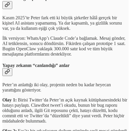
Kasım 2025’te Peter fark etti ki büyük şirketler hâlâ gerçek bir
kişisel AI asistanı yapamamış. Ya dar kapsamlı, ya gizlilik sorunu
var, ya da kullanım eşiği çok yüksek.
İlk versiyon: WhatsApp’ı Claude Code’a bağlamak. Mesaj gönder,
AI tetiklensin, sonucu döndürsün. Fikirden çalışan prototipe 1 saat.
Bugün OpenClaw yaklaşık 300.000 satır kod ve tüm büyük
mesajlaşma platformlarını destekliyor.
Yapay zekanın “canlandığı” anlar
Peter’ın anlattığı iki olay, projenin neden bu kadar heyecan
yarattığını gösteriyor.
Olay 1:
Birisi Twitter’da Peter’ın açık kaynak kütüphanesindeki bir
hatayı paylaştı. Clawdbot tweet’i okudu, bunun bir bug raporu
olduğunu anladı, ilgili Git reposunu çekti, hatayı düzeltti, kodu
commit etti ve Twitter’da “düzeltildi” diye yanıt verdi. Peter hiçbir
müdahalede bulunmadı.
Olay 2:
Fas’ta bir arkadaşının doğum gününde sesli mesaj gönderdi.