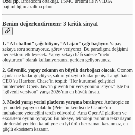
Özel çip.
Broadcom ortaklığı, TSMC üretimi ile NVIDIA
bağımlılığını azaltma planı.
Benim değerlendirmem: 3 kritik sinyal
1. “AI chatbot” çağı bitiyor, “AI ajan” çağı başlıyor.
Yapay
zekaya soru sormuyoruz, görev veriyoruz. Bu paradigma değişimi
her sektörü etkileyecek. Yapay zekayı hâlâ sadece “metin
oluşturucu” olarak kullanıyorsanız, geriden geliyorsunuz.
2. Güvenlik, yapay zekanın en büyük darboğazı olacak.
Otonom
ajanlar ne kadar güçlüyse, saldırı yüzeyi o kadar geniş. LangChain
CEO’su Harrison Chase’in tespiti: “Her kurumsal geliştirici
muhtemelen OpenClaw’ın güvenli bir versiyonunu istiyor.” İşte bu
“güvenli versiyon” yarışı 2026’nın en büyük fırsatı.
3. Model yarışı yerini platform yarışına bırakıyor.
Anthropic en
iyi modeli yapıyor olabilir (Peter’ın kendisi de Claude’un
muhakeme yeteneğini tercih ediyordu). Ama OpenAI platform ve
ekosistem oyunu oynuyor. Bu hikaye, teknoloji tarihinin tekrarlayan
bir dersini yeniden kanıtlıyor: en iyi ürün her zaman kazanmaz, en
güçlü ekosistem kazanır.