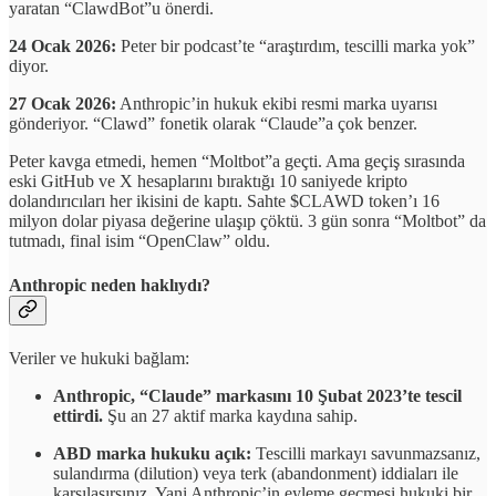
yaratan “ClawdBot”u önerdi.
24 Ocak 2026:
Peter bir podcast’te “araştırdım, tescilli marka yok”
diyor.
27 Ocak 2026:
Anthropic’in hukuk ekibi resmi marka uyarısı
gönderiyor. “Clawd” fonetik olarak “Claude”a çok benzer.
Peter kavga etmedi, hemen “Moltbot”a geçti. Ama geçiş sırasında
eski GitHub ve X hesaplarını bıraktığı 10 saniyede kripto
dolandırıcıları her ikisini de kaptı. Sahte $CLAWD token’ı 16
milyon dolar piyasa değerine ulaşıp çöktü. 3 gün sonra “Moltbot” da
tutmadı, final isim “OpenClaw” oldu.
Anthropic neden haklıydı?
Veriler ve hukuki bağlam:
Anthropic, “Claude” markasını 10 Şubat 2023’te tescil
ettirdi.
Şu an 27 aktif marka kaydına sahip.
ABD marka hukuku açık:
Tescilli markayı savunmazsanız,
sulandırma (dilution) veya terk (abandonment) iddiaları ile
karşılaşırsınız. Yani Anthropic’in eyleme geçmesi hukuki bir