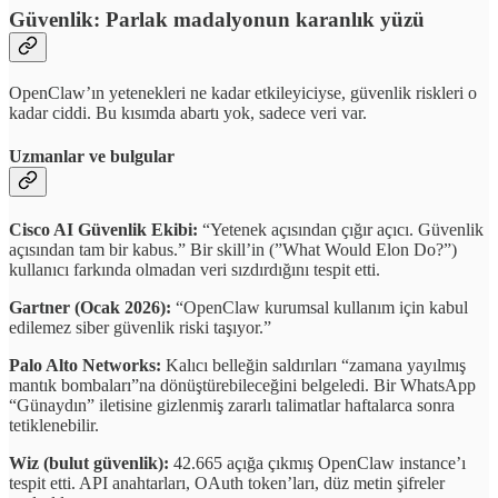
Güvenlik: Parlak madalyonun karanlık yüzü
OpenClaw’ın yetenekleri ne kadar etkileyiciyse, güvenlik riskleri o
kadar ciddi. Bu kısımda abartı yok, sadece veri var.
Uzmanlar ve bulgular
Cisco AI Güvenlik Ekibi:
“Yetenek açısından çığır açıcı. Güvenlik
açısından tam bir kabus.” Bir skill’in (”What Would Elon Do?”)
kullanıcı farkında olmadan veri sızdırdığını tespit etti.
Gartner (Ocak 2026):
“OpenClaw kurumsal kullanım için kabul
edilemez siber güvenlik riski taşıyor.”
Palo Alto Networks:
Kalıcı belleğin saldırıları “zamana yayılmış
mantık bombaları”na dönüştürebileceğini belgeledi. Bir WhatsApp
“Günaydın” iletisine gizlenmiş zararlı talimatlar haftalarca sonra
tetiklenebilir.
Wiz (bulut güvenlik):
42.665 açığa çıkmış OpenClaw instance’ı
tespit etti. API anahtarları, OAuth token’ları, düz metin şifreler