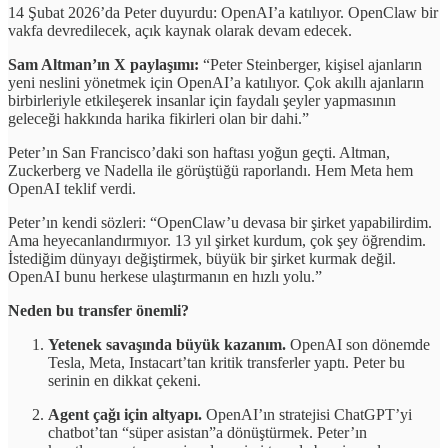
14 Şubat 2026’da Peter duyurdu: OpenAI’a katılıyor. OpenClaw bir
vakfa devredilecek, açık kaynak olarak devam edecek.
Sam Altman’ın X paylaşımı:
“Peter Steinberger, kişisel ajanların
yeni neslini yönetmek için OpenAI’a katılıyor. Çok akıllı ajanların
birbirleriyle etkileşerek insanlar için faydalı şeyler yapmasının
geleceği hakkında harika fikirleri olan bir dahi.”
Peter’ın San Francisco’daki son haftası yoğun geçti. Altman,
Zuckerberg ve Nadella ile görüştüğü raporlandı. Hem Meta hem
OpenAI teklif verdi.
Peter’ın kendi sözleri: “OpenClaw’u devasa bir şirket yapabilirdim.
Ama heyecanlandırmıyor. 13 yıl şirket kurdum, çok şey öğrendim.
İstediğim dünyayı değiştirmek, büyük bir şirket kurmak değil.
OpenAI bunu herkese ulaştırmanın en hızlı yolu.”
Neden bu transfer önemli?
Yetenek savaşında büyük kazanım.
OpenAI son dönemde
Tesla, Meta, Instacart’tan kritik transferler yaptı. Peter bu
serinin en dikkat çekeni.
Agent çağı için altyapı.
OpenAI’ın stratejisi ChatGPT’yi
chatbot’tan “süper asistan”a dönüştürmek. Peter’ın