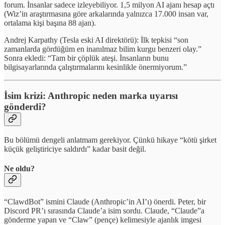
forum. İnsanlar sadece izleyebiliyor. 1,5 milyon AI ajanı hesap açtı
(Wiz’in araştırmasına göre arkalarında yalnızca 17.000 insan var,
ortalama kişi başına 88 ajan).
Andrej Karpathy (Tesla eski AI direktörü): İlk tepkisi “son
zamanlarda gördüğüm en inanılmaz bilim kurgu benzeri olay.”
Sonra ekledi: “Tam bir çöplük ateşi. İnsanların bunu
bilgisayarlarında çalıştırmalarını kesinlikle önermiyorum.”
İsim krizi: Anthropic neden marka uyarısı
gönderdi?
Bu bölümü dengeli anlatmam gerekiyor. Çünkü hikaye “kötü şirket
küçük geliştiriciye saldırdı” kadar basit değil.
Ne oldu?
“ClawdBot” ismini Claude (Anthropic’in AI’ı) önerdi. Peter, bir
Discord PR’ı sırasında Claude’a isim sordu. Claude, “Claude”a
gönderme yapan ve “Claw” (pençe) kelimesiyle ajanlık imgesi