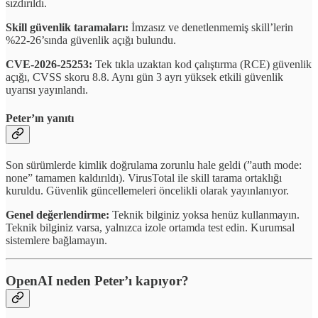
sızdırıldı.
Skill güvenlik taramaları:
İmzasız ve denetlenmemiş skill’lerin
%22-26’sında güvenlik açığı bulundu.
CVE-2026-25253:
Tek tıkla uzaktan kod çalıştırma (RCE) güvenlik
açığı, CVSS skoru 8.8. Aynı gün 3 ayrı yüksek etkili güvenlik
uyarısı yayınlandı.
Peter’ın yanıtı
Son sürümlerde kimlik doğrulama zorunlu hale geldi (”auth mode:
none” tamamen kaldırıldı). VirusTotal ile skill tarama ortaklığı
kuruldu. Güvenlik güncellemeleri öncelikli olarak yayınlanıyor.
Genel değerlendirme:
Teknik bilginiz yoksa henüz kullanmayın.
Teknik bilginiz varsa, yalnızca izole ortamda test edin. Kurumsal
sistemlere bağlamayın.
OpenAI neden Peter’ı kapıyor?