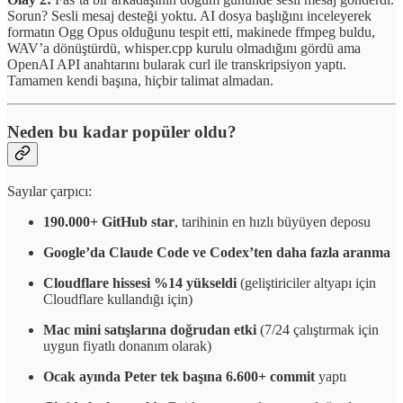
Sorun? Sesli mesaj desteği yoktu. AI dosya başlığını inceleyerek
formatın Ogg Opus olduğunu tespit etti, makinede ffmpeg buldu,
WAV’a dönüştürdü, whisper.cpp kurulu olmadığını gördü ama
OpenAI API anahtarını bularak curl ile transkripsiyon yaptı.
Tamamen kendi başına, hiçbir talimat almadan.
Neden bu kadar popüler oldu?
Sayılar çarpıcı:
190.000+ GitHub star
, tarihinin en hızlı büyüyen deposu
Google’da Claude Code ve Codex’ten daha fazla aranma
Cloudflare hissesi %14 yükseldi
(geliştiriciler altyapı için
Cloudflare kullandığı için)
Mac mini satışlarına doğrudan etki
(7/24 çalıştırmak için
uygun fiyatlı donanım olarak)
Ocak ayında Peter tek başına 6.600+ commit
yaptı