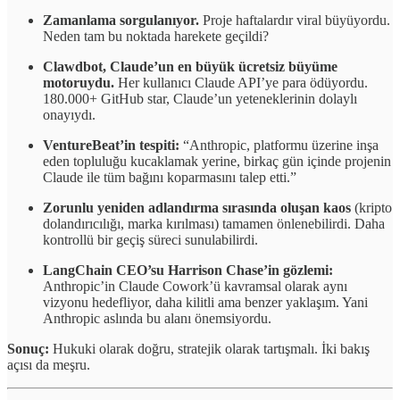
Zamanlama sorgulanıyor.
Proje haftalardır viral büyüyordu.
Neden tam bu noktada harekete geçildi?
Clawdbot, Claude’un en büyük ücretsiz büyüme
motoruydu.
Her kullanıcı Claude API’ye para ödüyordu.
180.000+ GitHub star, Claude’un yeteneklerinin dolaylı
onayıydı.
VentureBeat’in tespiti:
“Anthropic, platformu üzerine inşa
eden topluluğu kucaklamak yerine, birkaç gün içinde projenin
Claude ile tüm bağını koparmasını talep etti.”
Zorunlu yeniden adlandırma sırasında oluşan kaos
(kripto
dolandırıcılığı, marka kırılması) tamamen önlenebilirdi. Daha
kontrollü bir geçiş süreci sunulabilirdi.
LangChain CEO’su Harrison Chase’in gözlemi:
Anthropic’in Claude Cowork’ü kavramsal olarak aynı
vizyonu hedefliyor, daha kilitli ama benzer yaklaşım. Yani
Anthropic aslında bu alanı önemsiyordu.
Sonuç:
Hukuki olarak doğru, stratejik olarak tartışmalı. İki bakış
açısı da meşru.