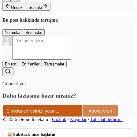
Önceki
Sonraki
Bu post hakkında tartışma
Yorumlar
Restacks
En üst
En Yeniler
Tartışmalar
Gönderi yok
Daha fazlasına hazır mısınız?
Abone olun
© 2026 Defne İncekara
·
Gizlilik
∙
Koşullar
∙
Tahsilat bildirimi
Substack’inizi başlatın