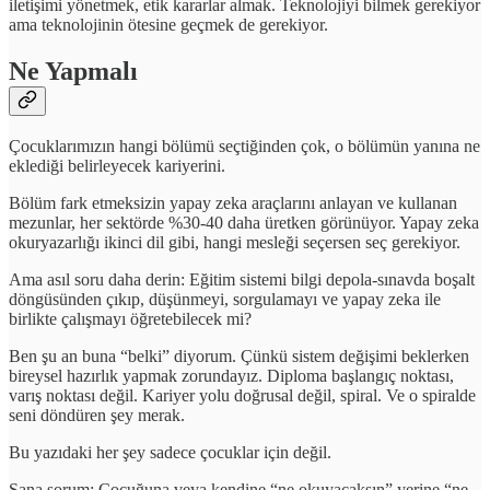
iletişimi yönetmek, etik kararlar almak. Teknolojiyi bilmek gerekiyor
ama teknolojinin ötesine geçmek de gerekiyor.
Ne Yapmalı
Çocuklarımızın hangi bölümü seçtiğinden çok, o bölümün yanına ne
eklediği belirleyecek kariyerini.
Bölüm fark etmeksizin yapay zeka araçlarını anlayan ve kullanan
mezunlar, her sektörde %30-40 daha üretken görünüyor. Yapay zeka
okuryazarlığı ikinci dil gibi, hangi mesleği seçersen seç gerekiyor.
Ama asıl soru daha derin: Eğitim sistemi bilgi depola-sınavda boşalt
döngüsünden çıkıp, düşünmeyi, sorgulamayı ve yapay zeka ile
birlikte çalışmayı öğretebilecek mi?
Ben şu an buna “belki” diyorum. Çünkü sistem değişimi beklerken
bireysel hazırlık yapmak zorundayız. Diploma başlangıç noktası,
varış noktası değil. Kariyer yolu doğrusal değil, spiral. Ve o spiralde
seni döndüren şey merak.
Bu yazıdaki her şey sadece çocuklar için değil.
Sana sorum: Çocuğuna veya kendine “ne okuyacaksın” yerine “ne