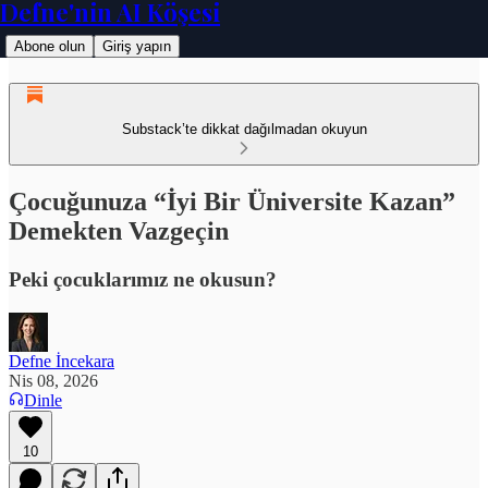
Defne'nin AI Köşesi
Abone olun
Giriş yapın
Substack’te dikkat dağılmadan okuyun
Çocuğunuza “İyi Bir Üniversite Kazan”
Demekten Vazgeçin
Peki çocuklarımız ne okusun?
Defne İncekara
Nis 08, 2026
Dinle
10