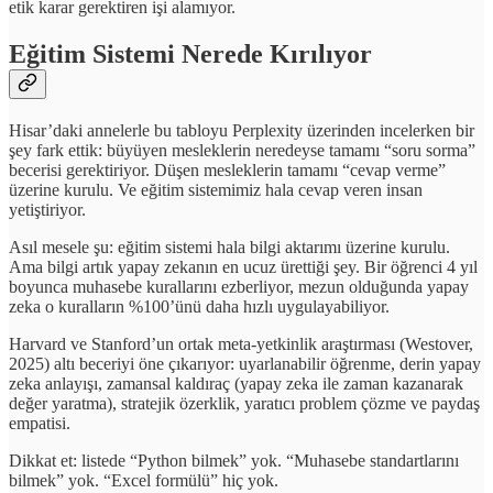
etik karar gerektiren işi alamıyor.
Eğitim Sistemi Nerede Kırılıyor
Hisar’daki annelerle bu tabloyu Perplexity üzerinden incelerken bir
şey fark ettik: büyüyen mesleklerin neredeyse tamamı “soru sorma”
becerisi gerektiriyor. Düşen mesleklerin tamamı “cevap verme”
üzerine kurulu. Ve eğitim sistemimiz hala cevap veren insan
yetiştiriyor.
Asıl mesele şu: eğitim sistemi hala bilgi aktarımı üzerine kurulu.
Ama bilgi artık yapay zekanın en ucuz ürettiği şey. Bir öğrenci 4 yıl
boyunca muhasebe kurallarını ezberliyor, mezun olduğunda yapay
zeka o kuralların %100’ünü daha hızlı uygulayabiliyor.
Harvard ve Stanford’un ortak meta-yetkinlik araştırması (Westover,
2025) altı beceriyi öne çıkarıyor: uyarlanabilir öğrenme, derin yapay
zeka anlayışı, zamansal kaldıraç (yapay zeka ile zaman kazanarak
değer yaratma), stratejik özerklik, yaratıcı problem çözme ve paydaş
empatisi.
Dikkat et: listede “Python bilmek” yok. “Muhasebe standartlarını
bilmek” yok. “Excel formülü” hiç yok.