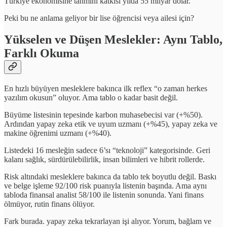
Türkiye ekonomisine tahmini katkısı yılda 55 milyar dolar.
Peki bu ne anlama geliyor bir lise öğrencisi veya ailesi için?
Yükselen ve Düşen Meslekler: Aynı Tablo,
Farklı Okuma
En hızlı büyüyen mesleklere bakınca ilk reflex “o zaman herkes
yazılım okusun” oluyor. Ama tablo o kadar basit değil.
Büyüme listesinin tepesinde karbon muhasebecisi var (+%50).
Ardından yapay zeka etik ve uyum uzmanı (+%45), yapay zeka ve
makine öğrenimi uzmanı (+%40).
Listedeki 16 mesleğin sadece 6’sı “teknoloji” kategorisinde. Geri
kalanı sağlık, sürdürülebilirlik, insan bilimleri ve hibrit rollerde.
Risk altındaki mesleklere bakınca da tablo tek boyutlu değil. Baskı
ve belge işleme 92/100 risk puanıyla listenin başında. Ama aynı
tabloda finansal analist 58/100 ile listenin sonunda. Yani finans
ölmüyor, rutin finans ölüyor.
Fark burada. yapay zeka tekrarlayan işi alıyor. Yorum, bağlam ve