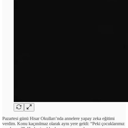
Pazartesi günü Hisar Okulları’nda annelere yapay zeka eğitimi
verdim. Konu kaçınılmaz olarak aynı yere geldi: “Peki çocuklarımız