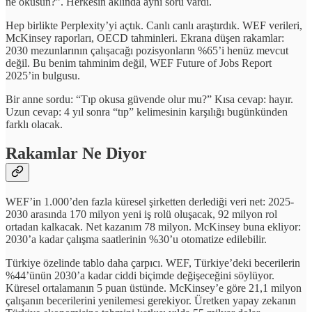
ne okusun?”. Herkesin aklında aynı soru vardı.
Hep birlikte Perplexity’yi açtık. Canlı canlı araştırdık. WEF verileri,
McKinsey raporları, OECD tahminleri. Ekrana düşen rakamlar:
2030 mezunlarının çalışacağı pozisyonların %65’i henüz mevcut
değil. Bu benim tahminim değil, WEF Future of Jobs Report
2025’in bulgusu.
Bir anne sordu: “Tıp okusa güvende olur mu?” Kısa cevap: hayır.
Uzun cevap: 4 yıl sonra “tıp” kelimesinin karşılığı bugünkünden
farklı olacak.
Rakamlar Ne Diyor
WEF’in 1.000’den fazla küresel şirketten derlediği veri net: 2025-
2030 arasında 170 milyon yeni iş rolü oluşacak, 92 milyon rol
ortadan kalkacak. Net kazanım 78 milyon. McKinsey buna ekliyor:
2030’a kadar çalışma saatlerinin %30’u otomatize edilebilir.
Türkiye özelinde tablo daha çarpıcı. WEF, Türkiye’deki becerilerin
%44’ünün 2030’a kadar ciddi biçimde değişeceğini söylüyor.
Küresel ortalamanın 5 puan üstünde. McKinsey’e göre 21,1 milyon
çalışanın becerilerini yenilemesi gerekiyor. Üretken yapay zekanın