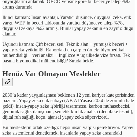
önyargılarını anlamak. OECD verisine göre bu beceriye talep %82
artmış durumda.
İkinci katman: İnsan avantajı. Yaratıcı düşünce, duygusal zeka, etik
yargı. WEF’in beceri tablosunda yaratıcı düşünceye talep %78,
duygusal zekaya %62 artmış. Bunlar yapay zekanın en zayıf olduğu
alanlar.
Üçüncü katman: Çift beceri seti. Teknik alan + yumuşak beceri +
yapay zeka yetkinliği. Rapordaki en çarpıcı örnek: biyomedikal
mühendisliği + veri analizi + İngilizce = üç ülkede vize fırsatı. Tek
başına biyomedikal mühendisliği? Sırada bekle.
Henüz Var Olmayan Meslekler
2030’a kadar yaygınlaşması beklenen 12 yeni kariyer kategorisinden
bazıları: Yapay zeka etik subayı (AB AI Yasası 2024 ile zorunlu hale
geldi), insan-yapay zeka işbirliği tasarımcısı, karbon muhasebecisi,
genomik sağlık danışmanı, sentetik kimlik analisti (deepfake tespiti),
dijital ruh sağlığı koçu, ajansal yapay zeka süpervizörü.
Bu mesleklerin ortak özelliği: hepsi insan yargısı gerektiriyor. Yapay
zeka sistemlerini denetlemek, insanlarla yapay zeka arasındaki