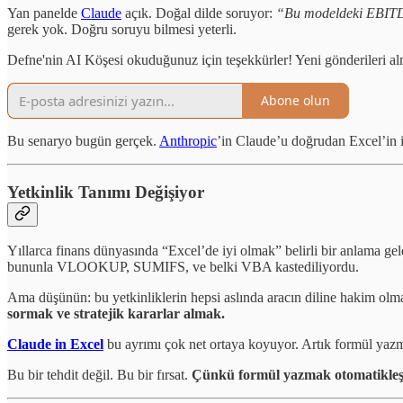
Yan panelde
Claude
açık. Doğal dilde soruyor:
“Bu modeldeki EBITD
gerek yok. Doğru soruyu bilmesi yeterli.
Defne'nin AI Köşesi okuduğunuz için teşekkürler! Yeni gönderileri al
Abone olun
Bu senaryo bugün gerçek.
Anthropic
’in Claude’u doğrudan Excel’in i
Yetkinlik Tanımı Değişiyor
Yıllarca finans dünyasında “Excel’de iyi olmak” belirli bir anlama ge
bununla VLOOKUP, SUMIFS, ve belki VBA kastediliyordu.
Ama düşünün: bu yetkinliklerin hepsi aslında aracın diline hakim olma
sormak ve stratejik kararlar almak.
Claude in Excel
bu ayrımı çok net ortaya koyuyor. Artık formül yazma 
Bu bir tehdit değil. Bu bir fırsat.
Çünkü formül yazmak otomatikleşi