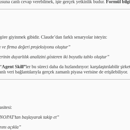
usuna canlı cevap verebilmek, işte gerçek yetkinlik budur.
Formül bilgi
öre giyinmek gibidir. Claude’dan farklı senaryolar isteyin:
şı ve firma değeri projeksiyonu oluştur”
nin duyarlılık analizini gösteren iki boyutlu tablo oluştur”
“
Agent Skill”
ler bu süreci daha da hızlandırıyor: karşılaştırılabilir şirk
ı veri bağlantılarıyla gerçek zamanlı piyasa verisine de erişilebiliyor.
sitesi:
e NOPAT’tan başlayarak takip et”
mını açıkla”