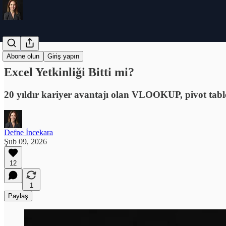
Claude
Abone olun
Giriş yapın
Excel Yetkinliği Bitti mi?
20 yıldır kariyer avantajı olan VLOOKUP, pivot table v
Defne İncekara
Şub 09, 2026
12
1
Paylaş