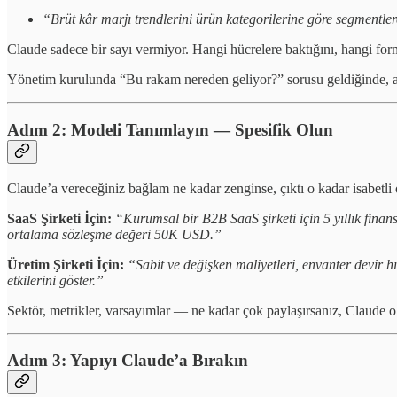
“Brüt kâr marjı trendlerini ürün kategorilerine göre segmentler
Claude sadece bir sayı vermiyor. Hangi hücrelere baktığını, hangi formül
Yönetim kurulunda “Bu rakam nereden geliyor?” sorusu geldiğinde, ar
Adım 2: Modeli Tanımlayın — Spesifik Olun
Claude’a vereceğiniz bağlam ne kadar zenginse, çıktı o kadar isabetli 
SaaS Şirketi İçin:
“Kurumsal bir B2B SaaS şirketi için 5 yıllık finan
ortalama sözleşme değeri 50K USD.”
Üretim Şirketi İçin:
“Sabit ve değişken maliyetleri, envanter devir hı
etkilerini göster.”
Sektör, metrikler, varsayımlar — ne kadar çok paylaşırsanız, Claude o
Adım 3: Yapıyı Claude’a Bırakın