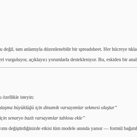
tu değil, tam anlamıyla düzenlenebilir bir spreadsheet. Her hücreye tıkla
i vurguluyor, açıklayıcı yorumlarla destekleniyor. Bu, eskiden bir analis
özellikle isteyin:
ma anlaşma büyüklüğü için dinamik varsayımlar sekmesi oluştur”
çin senaryo bazlı varsayımlar tablosu ekle”
yımı değiştirdiğinizde etkisi tüm modele anında yansır — formül bağımlı