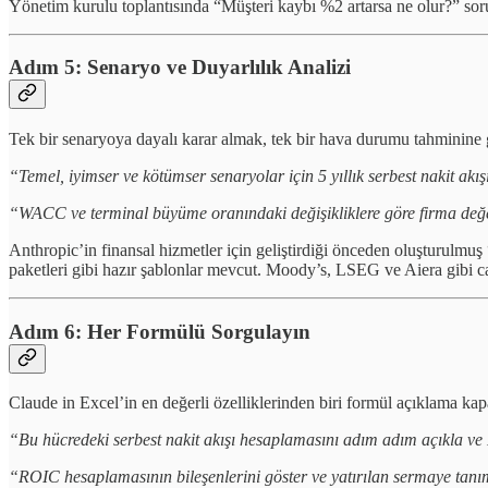
Yönetim kurulu toplantısında “Müşteri kaybı %2 artarsa ne olur?” sor
Adım 5: Senaryo ve Duyarlılık Analizi
Tek bir senaryoya dayalı karar almak, tek bir hava durumu tahminine g
“Temel, iyimser ve kötümser senaryolar için 5 yıllık serbest nakit akı
“WACC ve terminal büyüme oranındaki değişikliklere göre firma değeri
Anthropic’in finansal hizmetler için geliştirdiği önceden oluşturulmuş 
paketleri gibi hazır şablonlar mevcut. Moody’s, LSEG ve Aiera gibi canl
Adım 6: Her Formülü Sorgulayın
Claude in Excel’in en değerli özelliklerinden biri formül açıklama kapa
“Bu hücredeki serbest nakit akışı hesaplamasını adım adım açıkla v
“ROIC hesaplamasının bileşenlerini göster ve yatırılan sermaye tanı