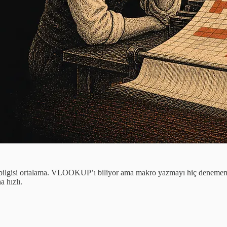
el bilgisi ortalama. VLOOKUP’ı biliyor ama makro yazmayı hiç denememiş
 hızlı.