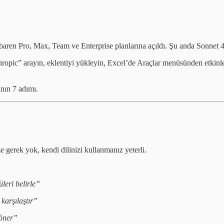
baren Pro, Max, Team ve Enterprise planlarına açıldı. Şu anda Sonnet 4.
opic” arayın, eklentiyi yükleyin, Excel’de Araçlar menüsünden etkinle
anın 7 adımı.
ze gerek yok, kendi dilinizi kullanmanız yeterli.
leri belirle”
karşılaştır”
 öner”