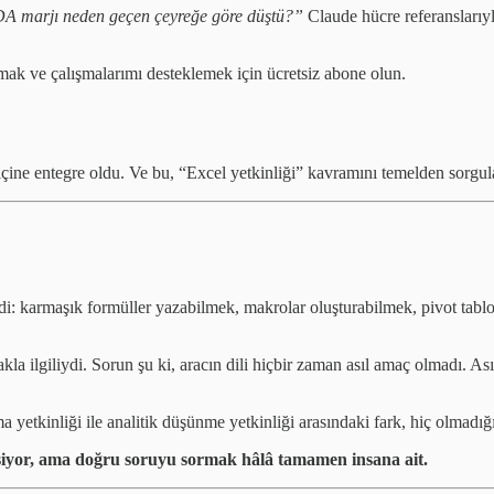
A marjı neden geçen çeyreğe göre düştü?”
Claude hücre referanslarıy
mak ve çalışmalarımı desteklemek için ücretsiz abone olun.
çine entegre oldu. Ve bu, “Excel yetkinliği” kavramını temelden sorgula
ldi: karmaşık formüller yazabilmek, makrolar oluşturabilmek, pivot tabl
kla ilgiliydi. Sorun şu ki, aracın dili hiçbir zaman asıl amaç olmadı. 
yetkinliği ile analitik düşünme yetkinliği arasındaki fark, hiç olmadığı
yor, ama doğru soruyu sormak hâlâ tamamen insana ait.