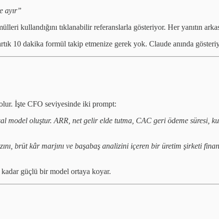
e ayır”
leri kullandığını tıklanabilir referanslarla gösteriyor. Her yanıtın arka
tık 10 dakika formül takip etmenize gerek yok. Claude anında gösteriy
olur. İşte CFO seviyesinde iki prompt:
sal model oluştur. ARR, net gelir elde tutma, CAC geri ödeme süresi, kur
zını, brüt kâr marjını ve başabaş analizini içeren bir üretim şirketi fin
 kadar güçlü bir model ortaya koyar.