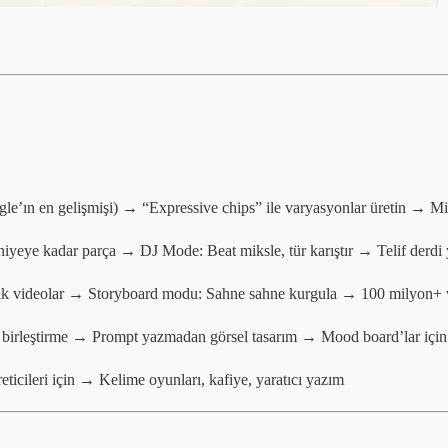
’ın en gelişmişi) → “Expressive chips” ile varyasyonlar üretin → MidJ
yeye kadar parça → DJ Mode: Beat miksle, tür karıştır → Telif derdi y
ik videolar → Storyboard modu: Sahne sahne kurgula → 100 milyon+ vi
l birleştirme → Prompt yazmadan görsel tasarım → Mood board’lar iç
eticileri için → Kelime oyunları, kafiye, yaratıcı yazım