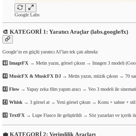
Google Labs
🎨 KATEGORİ 1: Yaratıcı Araçlar (labs.google/fx)
Google’ın en güçlü yaratıcı AI’ları tek çatı altında:
1️⃣ ImageFX
→ Metin yazın, görsel çıksın → Imagen 3 modeli (Google
2️⃣ MusicFX & MusicFX DJ
→ Metin yazın, müzik çıksın → 70 sani
3️⃣ Flow
→ Yapay zeka film yapım aracı → Veo 3 modeli ile sinemat
4️⃣ Whisk
→ 3 görsel at → Yeni görsel çıksın → Konu + sahne + sti
5️⃣ TextFX
→ Lupe Fiasco ile geliştirildi → Söz yazarları ve içerik ür
💼 KATEGORİ 2: Verimlilik Araçları