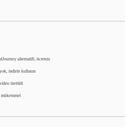
ourney alternatifi, ücretsiz
ok, indirin kullanın
deo üretildi
in mükemmel