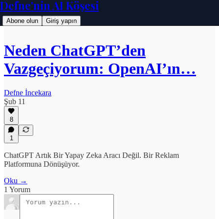
Defne'nin AI Köşesi
Abone olun
Giriş yapın
Neden ChatGPT’den
Vazgeçiyorum: OpenAI’ın…
Defne İncekara
Şub 11
8
1
ChatGPT Artık Bir Yapay Zeka Aracı Değil. Bir Reklam
Platformuna Dönüşüyor.
Oku →
1 Yorum