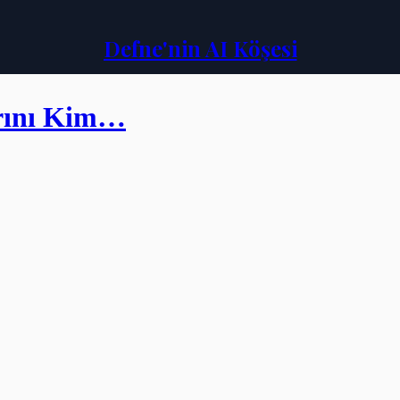
Defne'nin AI Köşesi
arını Kim…