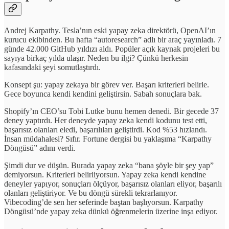
Andrej Karpathy. Tesla’nın eski yapay zeka direktörü, OpenAI’ın
kurucu ekibinden. Bu hafta “autoresearch” adlı bir araç yayınladı. 7
günde 42.000 GitHub yıldızı aldı. Popüler açık kaynak projeleri bu
sayıya birkaç yılda ulaşır. Neden bu ilgi? Çünkü herkesin
kafasındaki şeyi somutlaştırdı.
Konsept şu: yapay zekaya bir görev ver. Başarı kriterleri belirle.
Gece boyunca kendi kendini geliştirsin. Sabah sonuçlara bak.
Shopify’ın CEO’su Tobi Lutke bunu hemen denedi. Bir gecede 37
deney yaptırdı. Her deneyde yapay zeka kendi kodunu test etti,
başarısız olanları eledi, başarılıları geliştirdi. Kod %53 hızlandı.
İnsan müdahalesi? Sıfır. Fortune dergisi bu yaklaşıma “Karpathy
Döngüsü” adını verdi.
Şimdi dur ve düşün. Burada yapay zeka “bana şöyle bir şey yap”
demiyorsun. Kriterleri belirliyorsun. Yapay zeka kendi kendine
deneyler yapıyor, sonuçları ölçüyor, başarısız olanları eliyor, başarılı
olanları geliştiriyor. Ve bu döngü sürekli tekrarlanıyor.
Vibecoding’de sen her seferinde baştan başlıyorsun. Karpathy
Döngüsü’nde yapay zeka dünkü öğrenmelerin üzerine inşa ediyor.