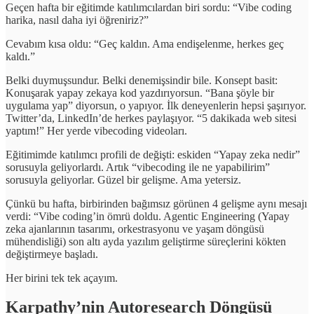
Geçen hafta bir eğitimde katılımcılardan biri sordu: “Vibe coding
harika, nasıl daha iyi öğreniriz?”
Cevabım kısa oldu: “Geç kaldın. Ama endişelenme, herkes geç
kaldı.”
Belki duymuşsundur. Belki denemişsindir bile. Konsept basit:
Konuşarak yapay zekaya kod yazdırıyorsun. “Bana şöyle bir
uygulama yap” diyorsun, o yapıyor. İlk deneyenlerin hepsi şaşırıyor.
Twitter’da, LinkedIn’de herkes paylaşıyor. “5 dakikada web sitesi
yaptım!” Her yerde vibecoding videoları.
Eğitimimde katılımcı profili de değişti: eskiden “Yapay zeka nedir”
sorusuyla geliyorlardı. Artık “vibecoding ile ne yapabilirim”
sorusuyla geliyorlar. Güzel bir gelişme. Ama yetersiz.
Çünkü bu hafta, birbirinden bağımsız görünen 4 gelişme aynı mesajı
verdi: “Vibe coding’in ömrü doldu. Agentic Engineering (Yapay
zeka ajanlarının tasarımı, orkestrasyonu ve yaşam döngüsü
mühendisliği) son altı ayda yazılım geliştirme süreçlerini kökten
değiştirmeye başladı.
Her birini tek tek açayım.
Karpathy’nin Autoresearch Döngüsü