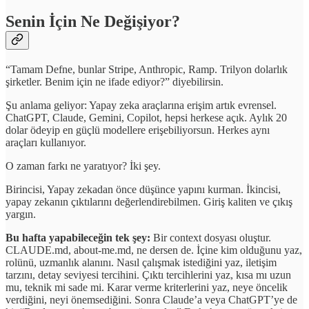
Senin İçin Ne Değişiyor?
“Tamam Defne, bunlar Stripe, Anthropic, Ramp. Trilyon dolarlık
şirketler. Benim için ne ifade ediyor?” diyebilirsin.
Şu anlama geliyor: Yapay zeka araçlarına erişim artık evrensel.
ChatGPT, Claude, Gemini, Copilot, hepsi herkese açık. Aylık 20
dolar ödeyip en güçlü modellere erişebiliyorsun. Herkes aynı
araçları kullanıyor.
O zaman farkı ne yaratıyor? İki şey.
Birincisi, Yapay zekadan önce düşünce yapını kurman. İkincisi,
yapay zekanın çıktılarını değerlendirebilmen. Giriş kaliten ve çıkış
yargın.
Bu hafta yapabileceğin tek şey:
Bir context dosyası oluştur.
CLAUDE.md, about-me.md, ne dersen de. İçine kim olduğunu yaz,
rolünü, uzmanlık alanını. Nasıl çalışmak istediğini yaz, iletişim
tarzını, detay seviyesi tercihini. Çıktı tercihlerini yaz, kısa mı uzun
mu, teknik mi sade mi. Karar verme kriterlerini yaz, neye öncelik
verdiğini, neyi önemsediğini. Sonra Claude’a veya ChatGPT’ye de