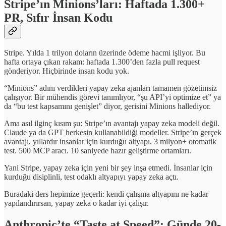
Stripe’ın Minions’ları: Haftada 1.300+
PR, Sıfır İnsan Kodu
Stripe. Yılda 1 trilyon doların üzerinde ödeme hacmi işliyor. Bu
hafta ortaya çıkan rakam: haftada 1.300’den fazla pull request
gönderiyor. Hiçbirinde insan kodu yok.
“Minions” adını verdikleri yapay zeka ajanları tamamen gözetimsiz
çalışıyor. Bir mühendis görevi tanımlıyor, “şu API’yi optimize et” ya
da “bu test kapsamını genişlet” diyor, gerisini Minions hallediyor.
Ama asıl ilginç kısım şu: Stripe’ın avantajı yapay zeka modeli değil.
Claude ya da GPT herkesin kullanabildiği modeller. Stripe’ın gerçek
avantajı, yıllardır insanlar için kurduğu altyapı. 3 milyon+ otomatik
test. 500 MCP aracı. 10 saniyede hazır geliştirme ortamları.
Yani Stripe, yapay zeka için yeni bir şey inşa etmedi. İnsanlar için
kurduğu disiplinli, test odaklı altyapıyı yapay zeka açtı.
Buradaki ders hepimize geçerli: kendi çalışma altyapını ne kadar
yapılandırırsan, yapay zeka o kadar iyi çalışır.
Anthropic’te “Taste at Speed”: Günde 20-