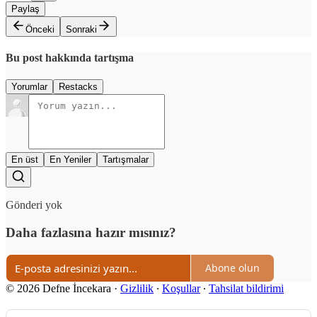
Paylaş
Önceki
Sonraki
Bu post hakkında tartışma
Yorumlar
Restacks
En üst
En Yeniler
Tartışmalar
Gönderi yok
Daha fazlasına hazır mısınız?
Abone olun
© 2026 Defne İncekara
·
Gizlilik
∙
Koşullar
∙
Tahsilat bildirimi