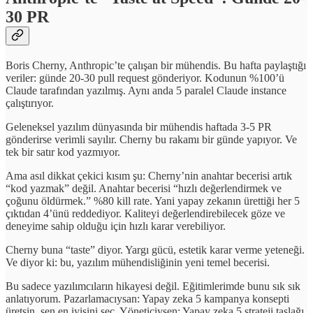
30 PR
Boris Cherny, Anthropic’te çalışan bir mühendis. Bu hafta paylaştığı
veriler: günde 20-30 pull request gönderiyor. Kodunun %100’ü
Claude tarafından yazılmış. Aynı anda 5 paralel Claude instance
çalıştırıyor.
Geleneksel yazılım dünyasında bir mühendis haftada 3-5 PR
gönderirse verimli sayılır. Cherny bu rakamı bir günde yapıyor. Ve
tek bir satır kod yazmıyor.
Ama asıl dikkat çekici kısım şu: Cherny’nin anahtar becerisi artık
“kod yazmak” değil. Anahtar becerisi “hızlı değerlendirmek ve
çoğunu öldürmek.” %80 kill rate. Yani yapay zekanın ürettiği her 5
çıktıdan 4’ünü reddediyor. Kaliteyi değerlendirebilecek göze ve
deneyime sahip olduğu için hızlı karar verebiliyor.
Cherny buna “taste” diyor. Yargı gücü, estetik karar verme yeteneği.
Ve diyor ki: bu, yazılım mühendisliğinin yeni temel becerisi.
Bu sadece yazılımcıların hikayesi değil. Eğitimlerimde bunu sık sık
anlatıyorum. Pazarlamacıysan: Yapay zeka 5 kampanya konsepti
üretsin, sen en iyisini seç. Yöneticiysen: Yapay zeka 5 strateji taslağı