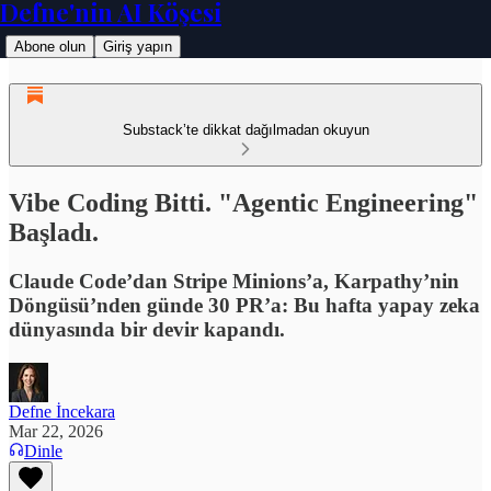
Defne'nin AI Köşesi
Abone olun
Giriş yapın
Substack’te dikkat dağılmadan okuyun
Vibe Coding Bitti. "Agentic Engineering"
Başladı.
Claude Code’dan Stripe Minions’a, Karpathy’nin
Döngüsü’nden günde 30 PR’a: Bu hafta yapay zeka
dünyasında bir devir kapandı.
Defne İncekara
Mar 22, 2026
Dinle