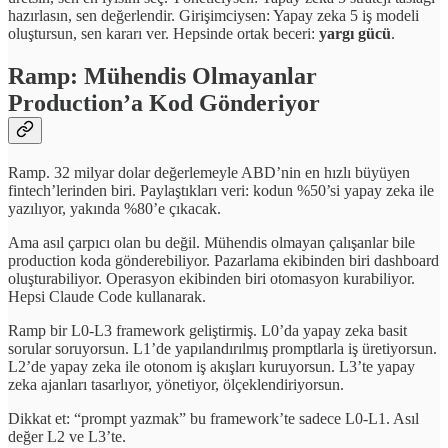
hazırlasın, sen değerlendir. Girişimciysen: Yapay zeka 5 iş modeli
oluştursun, sen kararı ver. Hepsinde ortak beceri:
yargı gücü
.
Ramp: Mühendis Olmayanlar
Production’a Kod Gönderiyor
Ramp. 32 milyar dolar değerlemeyle ABD’nin en hızlı büyüyen
fintech’lerinden biri. Paylaştıkları veri: kodun %50’si yapay zeka ile
yazılıyor, yakında %80’e çıkacak.
Ama asıl çarpıcı olan bu değil. Mühendis olmayan çalışanlar bile
production koda gönderebiliyor. Pazarlama ekibinden biri dashboard
oluşturabiliyor. Operasyon ekibinden biri otomasyon kurabiliyor.
Hepsi Claude Code kullanarak.
Ramp bir L0-L3 framework geliştirmiş. L0’da yapay zeka basit
sorular soruyorsun. L1’de yapılandırılmış promptlarla iş üretiyorsun.
L2’de yapay zeka ile otonom iş akışları kuruyorsun. L3’te yapay
zeka ajanları tasarlıyor, yönetiyor, ölçeklendiriyorsun.
Dikkat et: “prompt yazmak” bu framework’te sadece L0-L1. Asıl
değer L2 ve L3’te.