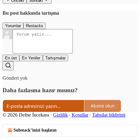
Önceki
Sonraki
Bu post hakkında tartışma
Yorumlar
Restacks
En üst
En Yeniler
Tartışmalar
Gönderi yok
Daha fazlasına hazır mısınız?
Abone olun
© 2026 Defne İncekara
·
Gizlilik
∙
Koşullar
∙
Tahsilat bildirimi
Substack’inizi başlatın