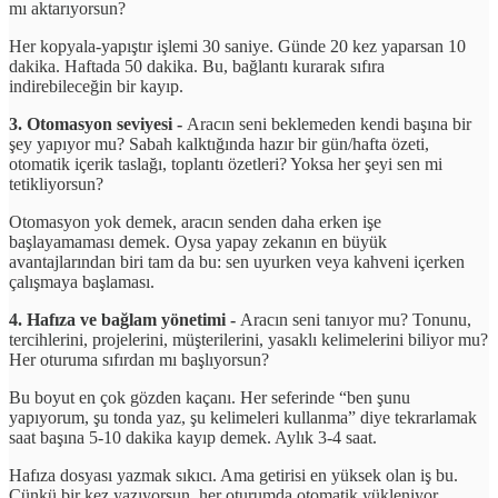
mı aktarıyorsun?
Her kopyala-yapıştır işlemi 30 saniye. Günde 20 kez yaparsan 10
dakika. Haftada 50 dakika. Bu, bağlantı kurarak sıfıra
indirebileceğin bir kayıp.
3. Otomasyon seviyesi -
Aracın seni beklemeden kendi başına bir
şey yapıyor mu? Sabah kalktığında hazır bir gün/hafta özeti,
otomatik içerik taslağı, toplantı özetleri? Yoksa her şeyi sen mi
tetikliyorsun?
Otomasyon yok demek, aracın senden daha erken işe
başlayamaması demek. Oysa yapay zekanın en büyük
avantajlarından biri tam da bu: sen uyurken veya kahveni içerken
çalışmaya başlaması.
4. Hafıza ve bağlam yönetimi -
Aracın seni tanıyor mu? Tonunu,
tercihlerini, projelerini, müşterilerini, yasaklı kelimelerini biliyor mu?
Her oturuma sıfırdan mı başlıyorsun?
Bu boyut en çok gözden kaçanı. Her seferinde “ben şunu
yapıyorum, şu tonda yaz, şu kelimeleri kullanma” diye tekrarlamak
saat başına 5-10 dakika kayıp demek. Aylık 3-4 saat.
Hafıza dosyası yazmak sıkıcı. Ama getirisi en yüksek olan iş bu.
Çünkü bir kez yazıyorsun, her oturumda otomatik yükleniyor.