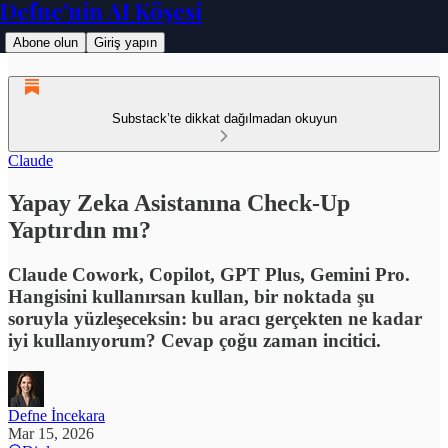
Defne'nin AI Köşesi
Abone olun
Giriş yapın
Substack’te dikkat dağılmadan okuyun
Claude
Yapay Zeka Asistanına Check-Up
Yaptırdın mı?
Claude Cowork, Copilot, GPT Plus, Gemini Pro.
Hangisini kullanırsan kullan, bir noktada şu
soruyla yüzleşeceksin: bu aracı gerçekten ne kadar
iyi kullanıyorum? Cevap çoğu zaman incitici.
Defne İncekara
Mar 15, 2026