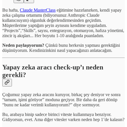
Bu hafta,
Claude MasterClass
eğitimine hazırlanırken, kendi yapay
zeka çalışma ortamımı (biliyorsunuz Anthropic Claude
kullanıcısıyım) olgunluk değerlendirmesinden geçirdim.
Müşterilerime yaptığım şeyin aynısını kendime uyguladım.
“Projects”,“Skills”, sayısı, entegrasyon, otomasyon, hafıza yönetimi,
zincir iş akışları... Her boyutu 1-10 aralığında puanladım.
Neden paylaşıyorum?
Çünkü bunu herkesin yapması gerektiğini
düşünüyorum. Kendinizinkini nasıl yapacağınızı anlatacağım.
Yapay zeka aracı check-up’ı neden
gerekli?
Çoğumuz yapay zeka aracını kuruyor, birkaç şey deniyor ve sonra
“tamam, işimi görüyor” moduna geçiyor. Bir daha da geri dönüp
“bunu ne kadar verimli kullanıyorum?” diye sormuyor.
Bu, arabaya binip sadece birinci viteste kullanmaya benziyor.
Gidiyorsun, evet. Ama diğer vitesler varken neden hep 1’de kalasın?