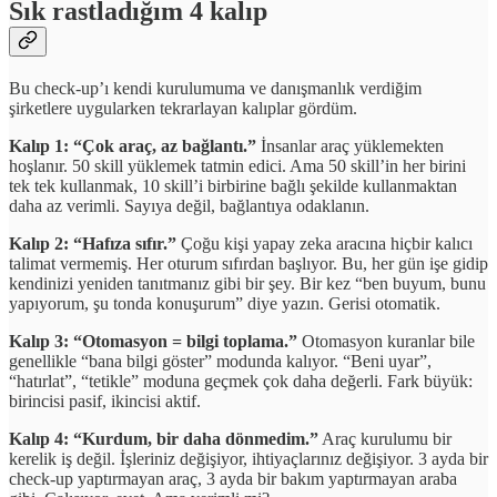
Sık rastladığım 4 kalıp
Bu check-up’ı kendi kurulumuma ve danışmanlık verdiğim
şirketlere uygularken tekrarlayan kalıplar gördüm.
Kalıp 1: “Çok araç, az bağlantı.”
İnsanlar araç yüklemekten
hoşlanır. 50 skill yüklemek tatmin edici. Ama 50 skill’in her birini
tek tek kullanmak, 10 skill’i birbirine bağlı şekilde kullanmaktan
daha az verimli. Sayıya değil, bağlantıya odaklanın.
Kalıp 2: “Hafıza sıfır.”
Çoğu kişi yapay zeka aracına hiçbir kalıcı
talimat vermemiş. Her oturum sıfırdan başlıyor. Bu, her gün işe gidip
kendinizi yeniden tanıtmanız gibi bir şey. Bir kez “ben buyum, bunu
yapıyorum, şu tonda konuşurum” diye yazın. Gerisi otomatik.
Kalıp 3: “Otomasyon = bilgi toplama.”
Otomasyon kuranlar bile
genellikle “bana bilgi göster” modunda kalıyor. “Beni uyar”,
“hatırlat”, “tetikle” moduna geçmek çok daha değerli. Fark büyük:
birincisi pasif, ikincisi aktif.
Kalıp 4: “Kurdum, bir daha dönmedim.”
Araç kurulumu bir
kerelik iş değil. İşleriniz değişiyor, ihtiyaçlarınız değişiyor. 3 ayda bir
check-up yaptırmayan araç, 3 ayda bir bakım yaptırmayan araba