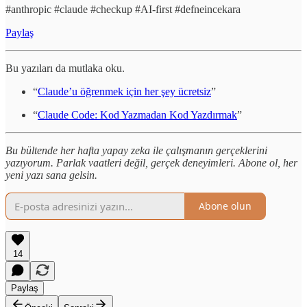
#anthropic #claude #checkup #AI-first #defneincekara
Paylaş
Bu yazıları da mutlaka oku.
“
Claude’u öğrenmek için her şey ücretsiz
”
“
Claude Code: Kod Yazmadan Kod Yazdırmak
”
Bu bültende her hafta yapay zeka ile çalışmanın gerçeklerini
yazıyorum. Parlak vaatleri değil, gerçek deneyimleri. Abone ol, her
yeni yazı sana gelsin.
Abone olun
14
Paylaş