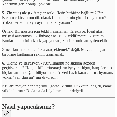
Yatırımın geri dönüşü çok hızlı.
5. Zincir iş akışı -
Araçların/skill’lerin birbirine bağlı mı? Bir
işlemin çıktısı otomatik olarak bir sonrakinin girdisi oluyor mu?
Yoksa her adımı ayrı ayrı mı tetikliyorsun?
Örnek: Bir müşteri için teklif hazırlaman gerekiyor. İdeal akış:
müşteri araştırması → ihtiyaç analizi → teklif metni → sunum.
Bunların hepsini tek tek yapıyorsan, zincir kurulmamış demektir.
Zincir kurmak “daha fazla araç eklemek” değil. Mevcut araçların
birbirine bağlanma şeklini tasarlamak.
6. Ölçme ve iterasyon -
Kurulumunu ne sıklıkla gözden
geçiriyorsun? Hangi skill’lerin/araçların işe yaradığını, hangilerinin
hiç kullanılmadığını biliyor musun? Veri bazlı kararlar mı alıyorsun,
yoksa “var, dursun” mu diyorsun?
Kullanılmayan her araç/skill, görsel kirlilik. Dikkatini dağıtır, karar
yükünü artırır. Budama da büyütme kadar değerli.
Nasıl yapacaksınız?