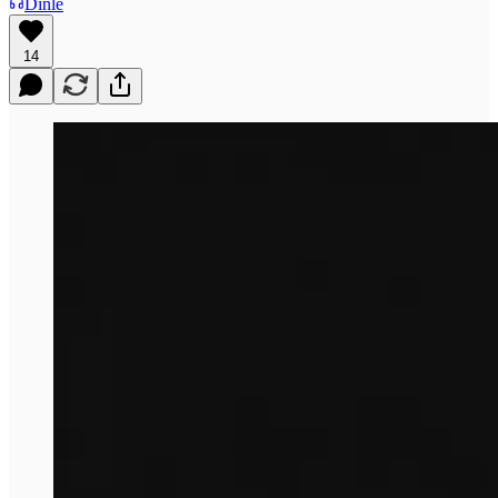
Dinle
14