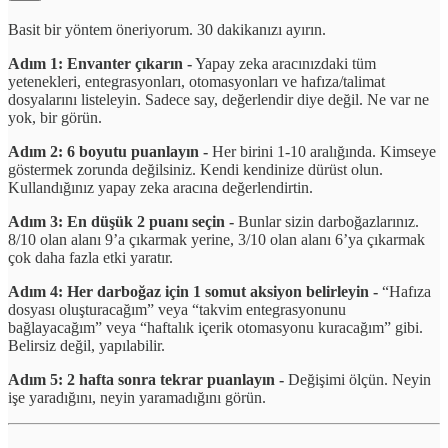
Basit bir yöntem öneriyorum. 30 dakikanızı ayırın.
Adım 1: Envanter çıkarın -
Yapay zeka aracınızdaki tüm
yetenekleri, entegrasyonları, otomasyonları ve hafıza/talimat
dosyalarını listeleyin. Sadece say, değerlendir diye değil. Ne var ne
yok, bir görün.
Adım 2: 6 boyutu puanlayın -
Her birini 1-10 aralığında. Kimseye
göstermek zorunda değilsiniz. Kendi kendinize dürüst olun.
Kullandığınız yapay zeka aracına değerlendirtin.
Adım 3: En düşük 2 puanı seçin -
Bunlar sizin darboğazlarınız.
8/10 olan alanı 9’a çıkarmak yerine, 3/10 olan alanı 6’ya çıkarmak
çok daha fazla etki yaratır.
Adım 4: Her darboğaz için 1 somut aksiyon belirleyin -
“Hafıza
dosyası oluşturacağım” veya “takvim entegrasyonunu
bağlayacağım” veya “haftalık içerik otomasyonu kuracağım” gibi.
Belirsiz değil, yapılabilir.
Adım 5: 2 hafta sonra tekrar puanlayın -
Değişimi ölçün. Neyin
işe yaradığını, neyin yaramadığını görün.