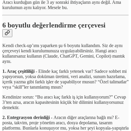
Aracı kurduğun gün ile 3 ay sonraki ihtiyaçların aynı değil. Ama
kurulumun aynı kalıyor. Mesele bu.
6 boyutlu değerlendirme çerçevesi
Kendi check-up’ımı yaparken şu 6 boyutu kullandım. Siz de aynı
çerçeveyi kendi kurulumunuza uygulayabilirsiniz. Hangi aracı
kullanırsanız kullanın (Claude, ChatGPT, Gemini, Copilot) mantık
aynı.
1. Araç çeşitliliği -
Elinde kaç farklı yetenek var? Sadece sohbet mi
yapıyorsun, yoksa doküman üretimi, veri analizi, sunum hazırlama,
içerik yazma gibi farklı işler de yapabiliyor musun? “Özel talimatlar”
veya “skill”ler tanımlamış mısın?
Kendinize sorun: “Bu aracı kaç farklı iş için kullanıyorum?” Cevap
3’ten azsa, aracın kapasitesinin küçük bir dilimini kullanıyorsunuz
demektir.
2. Entegrasyon derinliği -
Aracın diğer araçlarına bağlı mı? E-
posta, takvim, proje yönetim aracı, dosya depolama, tasarım
platformu. Bunlarla konuşuyor mu, yoksa her şeyi kopyala-yapıştırla