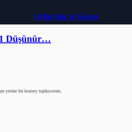
Defne'nin AI Köşesi
 11 Düşünür…
un yerine bir konsey topluyorum.