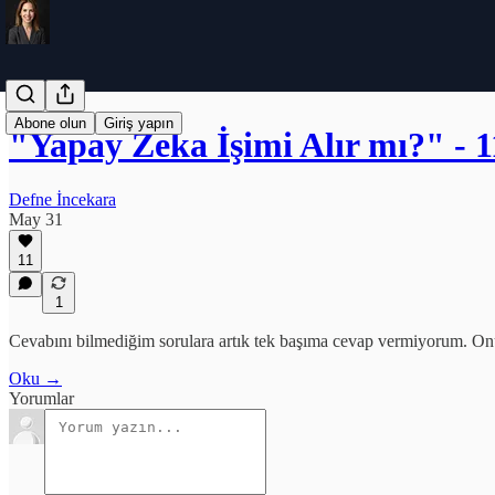
Abone olun
Giriş yapın
"Yapay Zeka İşimi Alır mı?" -
Defne İncekara
May 31
11
1
Cevabını bilmediğim sorulara artık tek başıma cevap vermiyorum. On
Oku →
Yorumlar