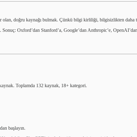
olan, doğru kaynağı bulmak. Çünkü bilgi kirliliği, bilgisizlikten daha t
um. Sonuç: Oxford’dan Stanford’a, Google’dan Anthropic’e, OpenAI’da
e kaynak. Toplamda 132 kaynak, 18+ kategori.
adan başlayın.