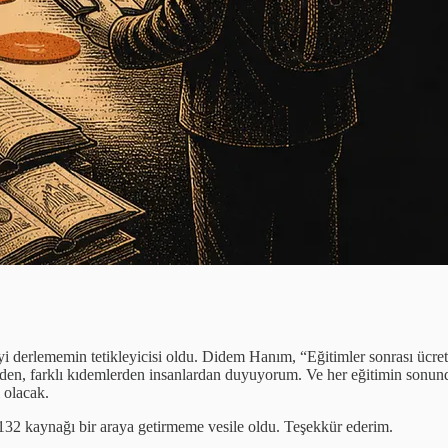
 derlememin tetikleyicisi oldu. Didem Hanım, “Eğitimler sonrası ücrets
den, farklı kıdemlerden insanlardan duyuyorum. Ve her eğitimin sonund
i olacak.
 132 kaynağı bir araya getirmeme vesile oldu. Teşekkür ederim.