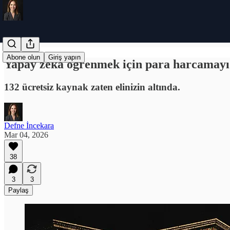
Abone olun
Giriş yapın
Yapay zeka öğrenmek için para harcamayı 
132 ücretsiz kaynak zaten elinizin altında.
Defne İncekara
Mar 04, 2026
38
3
3
Paylaş