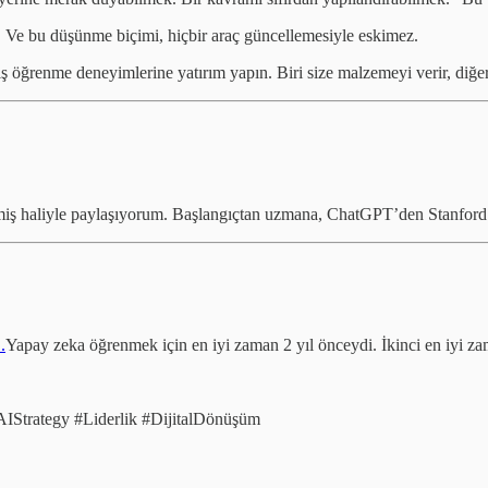
. Ve bu düşünme biçimi, hiçbir araç güncellemesiyle eskimez.
ş öğrenme deneyimlerine yatırım yapın. Biri size malzemeyi verir, diğer
miş haliyle paylaşıyorum. Başlangıçtan uzmana, ChatGPT’den Stanford d
.
Yapay zeka öğrenmek için en iyi zaman 2 yıl önceydi. İkinci en iyi za
Strategy #Liderlik #DijitalDönüşüm