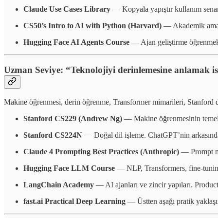
Claude Use Cases Library
— Kopyala yapıştır kullanım senary
CS50’s Intro to AI with Python (Harvard)
— Akademik ama eri
Hugging Face AI Agents Course
— Ajan geliştirme öğrenmek i
Uzman Seviye: “Teknolojiyi derinlemesine anlamak i
Makine öğrenmesi, derin öğrenme, Transformer mimarileri, Stanford de
Stanford CS229 (Andrew Ng)
— Makine öğrenmesinin temeller
Stanford CS224N
— Doğal dil işleme. ChatGPT’nin arkasındak
Claude 4 Prompting Best Practices (Anthropic)
— Prompt mü
Hugging Face LLM Course
— NLP, Transformers, fine-tuning
LangChain Academy
— AI ajanları ve zincir yapıları. Produc
fast.ai Practical Deep Learning
— Üstten aşağı pratik yaklaşı