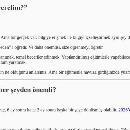
verelim?”
ma bir gerçek var: bilgiye erişmek ile bilgiyi içselleştirmek aynı şey d
“neden” i öğretir. Ve daha önemlisi, size öğrenmeyi öğretir.
anımak, temel beceriler edinmek. Yapılandırılmış eğitimlerle yapabilecek
entum yaratmak.
 olduğunu anlarsınız. Ama bir eğitmenle havuza girdiğinizde yüzmeyi ö
her şeyden önemli?
aç, 6 ay sonra hatta 2 ay sonra başka bir şeye dönüşmüş olabilir.
2026’d
ik yerine merak duyabilmek. Bir kavramı sıfırdan yapılandırabilmek. “Bu