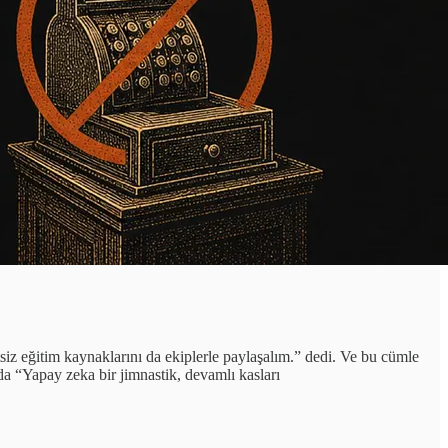
iz eğitim kaynaklarını da ekiplerle paylaşalım.” dedi. Ve bu cümle
a “Yapay zeka bir jimnastik, devamlı kasları