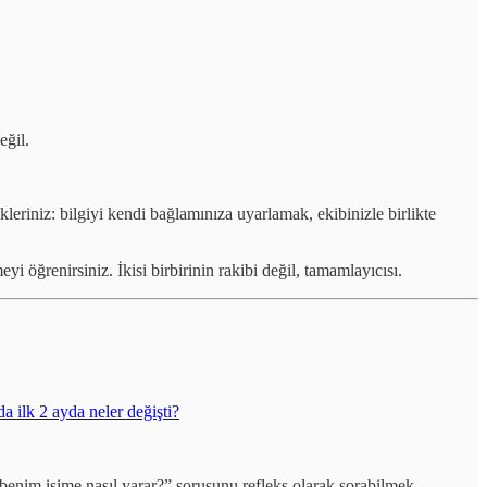
eğil.
leriniz: bilgiyi kendi bağlamınıza uyarlamak, ekibinizle birlikte
ğrenirsiniz. İkisi birbirinin rakibi değil, tamamlayıcısı.
a ilk 2 ayda neler değişti?
 benim işime nasıl yarar?” sorusunu refleks olarak sorabilmek.