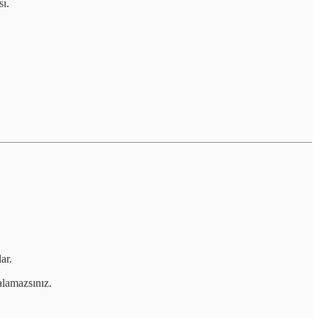
ı.
ar.
lamazsınız.