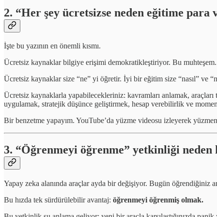
2. “Her şey ücretsizse neden eğitime para 
İşte bu yazının en önemli kısmı.
Ücretsiz kaynaklar bilgiye erişimi demokratikleştiriyor. Bu muhteşem. A
Ücretsiz kaynaklar size “ne” yi öğretir. İyi bir eğitim size “nasıl” ve 
Ücretsiz kaynaklarla yapabilecekleriniz: kavramları anlamak, araçları t
uygulamak, stratejik düşünce geliştirmek, hesap verebilirlik ve mom
Bir benzetme yapayım. YouTube’da yüzme videosu izleyerek yüzmenin ne
3. “Öğrenmeyi öğrenme” yetkinliği neden 
Yapay zeka alanında araçlar ayda bir değişiyor. Bugün öğrendiğiniz ar
Bu hızda tek sürdürülebilir avantaj:
öğrenmeyi öğrenmiş olmak.
Bu yetkinlik şu anlama geliyor: yeni bir araçla karşılaştığınızda pan