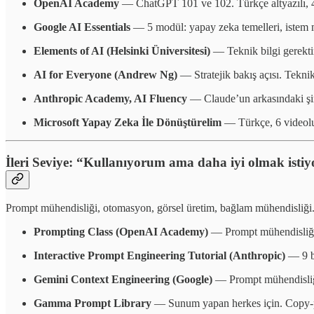
OpenAI Academy
— ChatGPT 101 ve 102. Türkçe altyazılı, 40
Google AI Essentials
— 5 modül: yapay zeka temelleri, istem 
Elements of AI (Helsinki Üniversitesi)
— Teknik bilgi gerektir
AI for Everyone (Andrew Ng)
— Stratejik bakış açısı. Teknik
Anthropic Academy, AI Fluency
— Claude’un arkasındaki şir
Microsoft Yapay Zeka İle Dönüştürelim
— Türkçe, 6 videoluk
İleri Seviye: “Kullanıyorum ama daha iyi olmak isti
Prompt mühendisliği, otomasyon, görsel üretim, bağlam mühendisliği
Prompting Class (OpenAI Academy)
— Prompt mühendisliğini
Interactive Prompt Engineering Tutorial (Anthropic)
— 9 bö
Gemini Context Engineering (Google)
— Prompt mühendisliği
Gamma Prompt Library
— Sunum yapan herkes için. Copy-pa