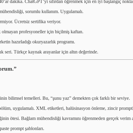
’ar dakika. ChatGPT’yi sıfırdan öğrenmek için en iyi başlangıç noktas
mühendisliği, sorumlu kullanım. Uygulamalı.
miyor. Ücretsiz sertifika veriyor.
 olmayan profesyoneller için biçilmiş kaftan.
ketin hazırladığı okuryazarlık programı.
 seri. Türkçe kaynak arayanlar için altın değerinde.
yorum.”
.
n bilimsel temelleri. Bu, “şunu yaz” demekten çok farklı bir seviye.
lüm, uygulamalı. XML etiketleri, halüsinasyon önleme, zincir promptl
nin ötesi. Bağlam mühendisliği kavramını öğrenmeden gerçek verim a
ste prompt şablonları.