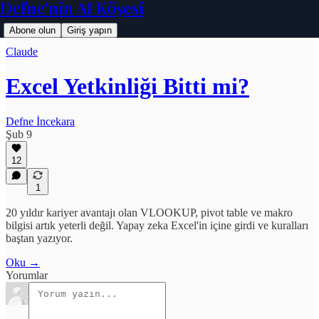
Defne'nin AI Köşesi
Abone olun
Giriş yapın
Claude
Excel Yetkinliği Bitti mi?
Defne İncekara
Şub 9
12
1
20 yıldır kariyer avantajı olan VLOOKUP, pivot table ve makro
bilgisi artık yeterli değil. Yapay zeka Excel'in içine girdi ve kuralları
baştan yazıyor.
Oku →
Yorumlar