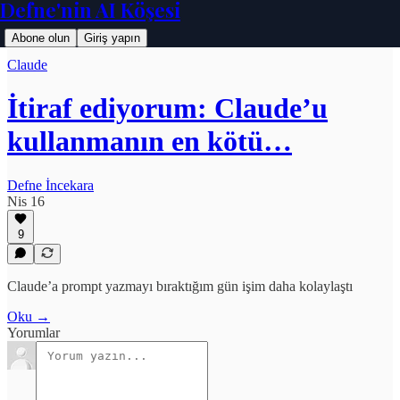
Defne'nin AI Köşesi
Abone olun
Giriş yapın
Claude
İtiraf ediyorum: Claude’u
kullanmanın en kötü…
Defne İncekara
Nis 16
9
Claude’a prompt yazmayı bıraktığım gün işim daha kolaylaştı
Oku →
Yorumlar